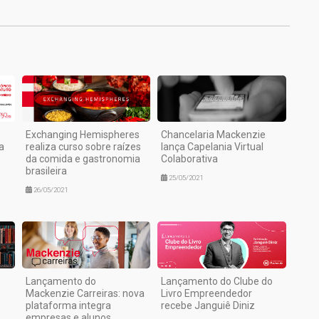
Exchanging Hemispheres
Chancelaria Mackenzie
a
realiza curso sobre raízes
lança Capelania Virtual
da comida e gastronomia
Colaborativa
brasileira
25/05/2021
26/05/2021
Lançamento do
Lançamento do Clube do
Mackenzie Carreiras: nova
Livro Empreendedor
plataforma integra
recebe Janguiê Diniz
empresas e alunos