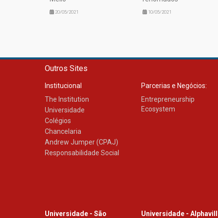
20/05/2021
10/05/2021
Outros Sites
Institucional
Parcerias e Negócios:
The Institution
Entrepreneurship
Ecosystem
Universidade
Colégios
Chancelaria
Andrew Jumper (CPAJ)
Responsabilidade Social
Universidade - São
Universidade - Alphavil