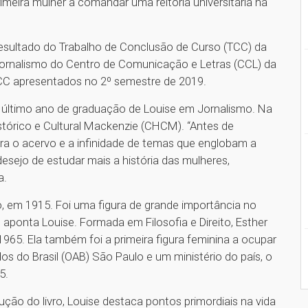
rimeira mulher a comandar uma reitoria universitária na
resultado do Trabalho de Conclusão de Curso (TCC) da
de Jornalismo do Centro de Comunicação e Letras (CCL) da
TCC apresentados no 2º semestre de 2019.
019, último ano de graduação de Louise em Jornalismo. Na
stórico e Cultural Mackenzie (CHCM). “Antes de
ra o acervo e a infinidade de temas que englobam a
desejo de estudar mais a história das mulheres,
a.
, em 1915. Foi uma figura de grande importância no
, aponta Louise. Formada em Filosofia e Direito, Esther
965. Ela também foi a primeira figura feminina a ocupar
 do Brasil (OAB) São Paulo e um ministério do país, o
5.
ção do livro, Louise destaca pontos primordiais na vida