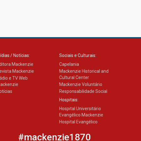
ídias / Notícias:
Sociais e Culturais:
ditora Mackenzie
Capelania
evista Mackenzie
Mackenzie Historical and
Cultural Center
ádio e TV Web
ackenzie
Mackenzie Voluntário
otícias
Responsabilidade Social
Hospitais:
Hospital Universitário
Evangélico Mackenzie
Hospital Evangélico
#mackenzie1870