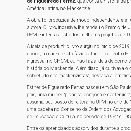
de Figueiredo Ferraz
, que conta a história da p
América Latina, no Mackenzie.
A obra foi produzida de modo independente e é 
autora. O livro, inclusive, lhe rendeu o Prêmio 
UPM e integra a lista dos melhores projetos de 
A ideia de produzir o livro surgiu no início de 2
época, a mackenzista fazia estágio no Centro Hi
ingressar no CHCM, eu não fazia ideia de como e
história do Mackenzie. Além disso, já cultivava o 
sobretudo das mackenzistas”, destaca a jornalist
Esther de Figueiredo Ferraz nasceu em São Paulo
país, uma mulher "pioneira, corajosa e destemida”
assumiu seu posto de reitora na UPM no ano de 1
uma cadeira no Conselho da Ordem dos Advogados
de Educação e Cultura, no período de 1982 e 198
Entre os aprendizados absorvidos durante a produ