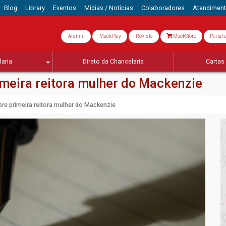
Blog
Library
Eventos
Mídias / Notícias
Colaboradores
Atendimen
Alumni
MackPlay
Revista
MackStore
Portal 
aria
Direto da Chancelaria
Cartas 
rimeira reitora mulher do Mackenzie
obre primeira reitora mulher do Mackenzie