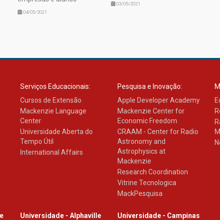
03/05/2021
04/05/2021
Serviços Educacionais:
Pesquisa e Inovação:
M
Cursos de Extensão
Apple Developer Academy
E
Mackenzie Language
Mackenzie Center for
R
Center
Economic Freedom
R
Universidade Aberta do
CRAAM - Center for Radio
M
Tempo Útil
Astronomy and
N
Astrophysics at
International Affairs
Mackenzie
Research Coordination
Vitrine Tecnologica
MackPesquisa
le
Universidade - Alphaville
Universidade - Campinas