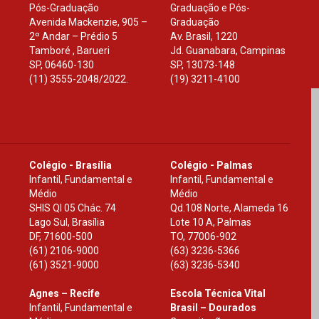
Pós-Graduação
Graduação e Pós-
Avenida Mackenzie, 905 –
Graduação
2º Andar – Prédio 5
Av. Brasil, 1220
Tamboré , Barueri
Jd. Guanabara, Campinas
SP
,
06460-130
SP
,
13073-148
(11) 3555-2048/2022.
(19) 3211-4100
Colégio - Brasília
Colégio - Palmas
Infantil, Fundamental e
Infantil, Fundamental e
Médio
Médio
SHIS Ql 05 Chác. 74
Qd.108 Norte, Alameda 16
Lago Sul, Brasília
Lote 10 A, Palmas
DF
,
71600-500
TO
,
77006-902
(61) 2106-9000
(63) 3236-5366
(61) 3521-9000
(63) 3236-5340
Agnes – Recife
Escola Técnica Vital
Infantil, Fundamental e
Brasil – Dourados