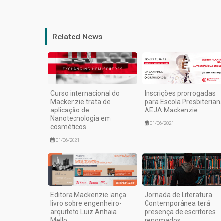
Related News
Curso internacional do
Inscrições prorrogadas
Mackenzie trata de
para Escola Presbiterian
aplicação de
AEJA Mackenzie
Nanotecnologia em
01/06/2021
cosméticos
01/06/2021
Editora Mackenzie lança
Jornada de Literatura
livro sobre engenheiro-
Contemporânea terá
arquiteto Luiz Anhaia
presença de escritores
Mello
renomados