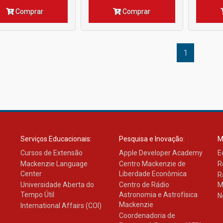
Comprar
Comprar
1
Serviços Educacionais:
Pesquisa e Inovação:
M
Cursos de Extensão
Apple Developer Academy
E
Mackenzie Language
Centro Mackenzie de
R
Center
Liberdade Econômica
R
Universidade Aberta do
Centro de Rádio
M
Tempo Útil
Astronomia e Astrofísica
N
Mackenzie
International Affairs (COI)
Coordenadoria de