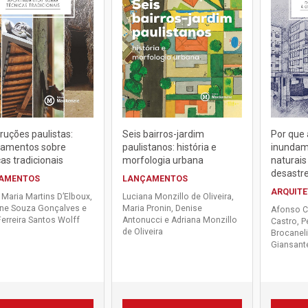
ruções paulistas:
Seis bairros-jardim
Por que 
amentos sobre
paulistanos: história e
inundam
as tradicionais
morfologia urbana
naturais
desastr
AMENTOS
LANÇAMENTOS
ARQUIT
 Maria Martins D’Elboux,
Luciana Monzillo de Oliveira,
ane Souza Gonçalves e
Maria Pronin, Denise
Afonso C
 Ferreira Santos Wolff
Antonucci e Adriana Monzillo
Castro, P
de Oliveira
Brocaneli
Giansant