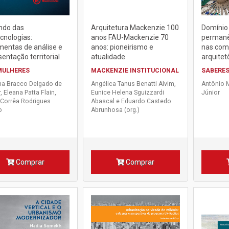
ndo das
Arquitetura Mackenzie 100
Domínio
cnologias:
anos FAU-Mackenzie 70
permanê
mentas de análise e
anos: pioneirismo e
nas com
entação territorial
atualidade
arquitet
MULHERES
MACKENZIE INSTITUCIONAL
SABERES
na Bracco Delgado de
Angélica Tanus Benatti Alvim,
Antônio 
, Eleana Patta Flain,
Eunice Helena Sguizzardi
Júnior
 Corrêa Rodrigues
Abascal e Eduardo Castedo
o
Abrunhosa (org.)
Comprar
Comprar