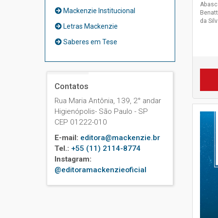
Abasca
Mackenzie Institucional
Benatt
da Sil
Letras Mackenzie
Saberes em Tese
Contatos
Rua Maria Antônia, 139, 2° andar
Higienópolis- São Paulo - SP
CEP 01222-010
E-mail:
editora@mackenzie.br
Tel.:
+55 (11) 2114-8774
Instagram:
@editoramackenzieoficial