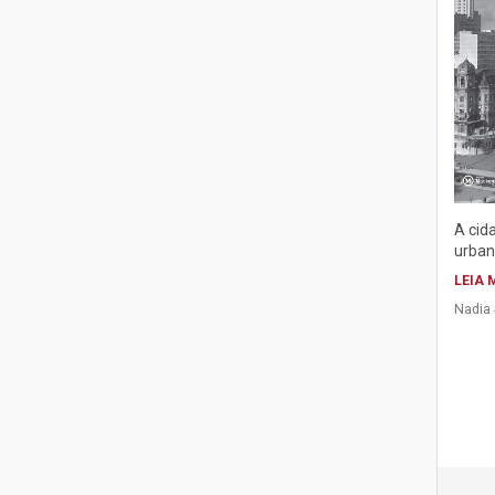
A cida
urban
LEIA 
Nadia