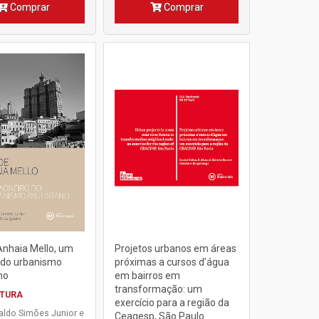
Comprar
Comprar
Anhaia Mello, um
Projetos urbanos em áreas
 do urbanismo
próximas a cursos d’água
no
em bairros em
transformação: um
ETURA
exercício para a região da
aldo Simões Junior e
Ceagesp, São Paulo