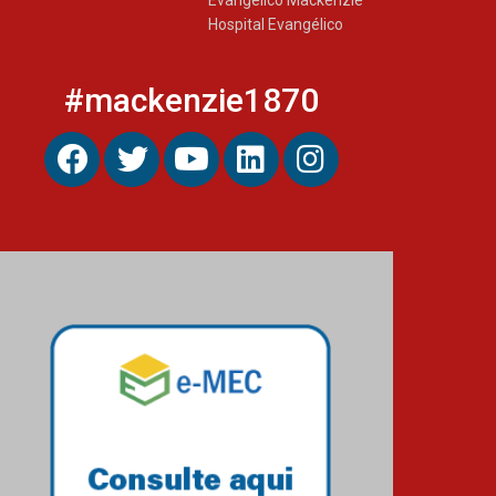
Evangélico Mackenzie
Hospital Evangélico
#mackenzie1870