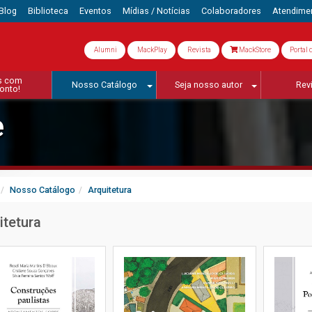
Blog
Biblioteca
Eventos
Mídias / Notícias
Colaboradores
Atendime
Alumni
MackPlay
Revista
MackStore
Portal 
s com
Nosso Catálogo
Seja nosso autor
Rev
onto!
e
Nosso Catálogo
Arquitetura
itetura