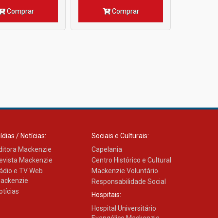
Comprar
Comprar
ídias / Notícias:
Sociais e Culturais:
ditora Mackenzie
Capelania
evista Mackenzie
Centro Histórico e Cultural
ádio e TV Web
Mackenzie Voluntário
ackenzie
Responsabilidade Social
otícias
Hospitais:
Hospital Universitário