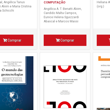
l, Angélica Tanus
Heliana A
COMPUTAÇÃO
i Alvim e Maria Cristina
(org.)
Angélica A. T. Benatti Alvim,
va Schicchi
Candido Malta Campos,
Eunice Helena Sguizzardi
Abascal e Marcos Massi
Comprar
Comprar