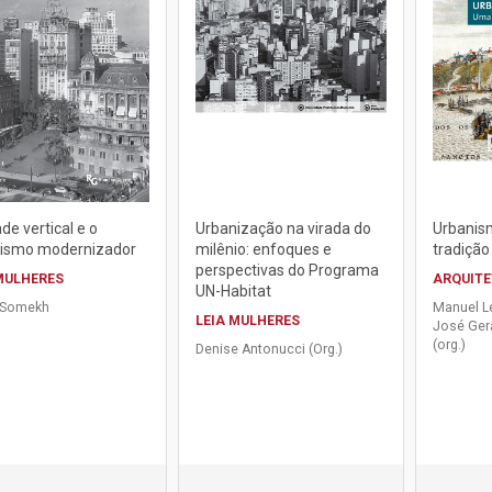
de vertical e o
Urbanização na virada do
Urbanis
ismo modernizador
milênio: enfoques e
tradição 
perspectivas do Programa
MULHERES
ARQUIT
UN-Habitat
 Somekh
Manuel L
LEIA MULHERES
José Ger
(org.)
Denise Antonucci (Org.)