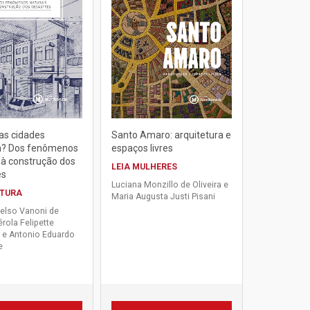
as cidades
Santo Amaro: arquitetura e
? Dos fenômenos
espaços livres
 à construção dos
LEIA MULHERES
es
Luciana Monzillo de Oliveira e
ETURA
Maria Augusta Justi Pisani
elso Vanoni de
érola Felipette
 e Antonio Eduardo
e