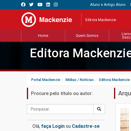
Aluno e Antigo Aluno
Editora Mackenzie
Livro
Home
Quem Somos
Desc
Editora Mackenzi
Portal Mackenzie
Mídias / Notícias
Editora Mackenzie
Arqu
Procure pelo título ou autor:
Olá,
faça Login
ou
Cadastre-se