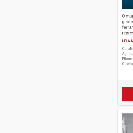
O mu
geote
ferra
repres
LEIA 
Caroli
Aguilar
Eliene
Coelh