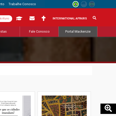
nto
Trabalhe Conosco
INTERNATIONAL AFFAIRS
do Aluno
istas
Fale Conosco
Portal Mackenzie