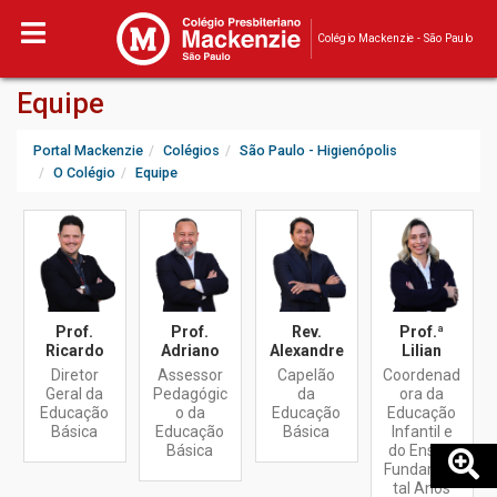
Colégio Mackenzie - São Paulo
Equipe
Portal Mackenzie
Colégios
São Paulo - Higienópolis
O Colégio
Equipe
Prof.
Prof.
Rev.
Prof.ª
Ricardo
Adriano
Alexandre
Lilian
Diretor
Assessor
Capelão
Coordenad
Geral da
Pedagógic
da
ora da
Educação
o da
Educação
Educação
Básica
Educação
Básica
Infantil e
Básica
do Ensino
Fundamen
tal Anos