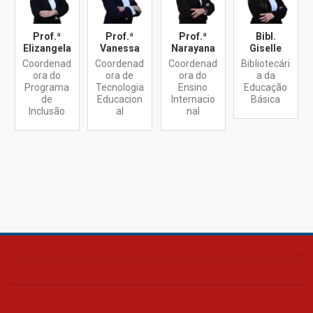
Prof.ª
Prof.ª
Prof.ª
Bibl.
Elizangela
Vanessa
Narayana
Giselle
Coordenad
Coordenad
Coordenad
Bibliotecári
ora do
ora de
ora do
a da
Programa
Tecnologia
Ensino
Educação
de
Educacion
Internacio
Básica
Inclusão
al
nal