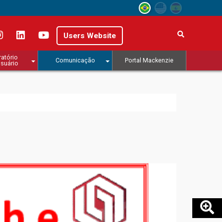
Users Website
atório
Comunicação
Portal Mackenzie
usuário