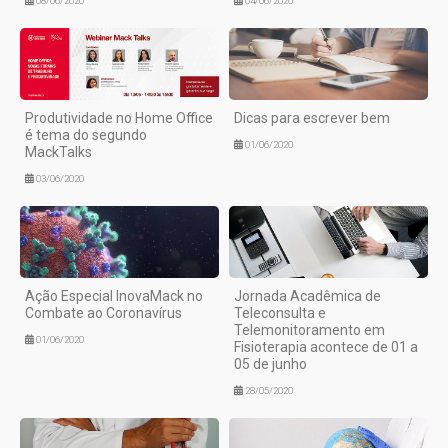
08/06/2020
04/06/2020
Produtividade no Home Office
Dicas para escrever bem
é tema do segundo
01/06/2020
MackTalks
03/06/2020
Ação Especial InovaMack no
Jornada Acadêmica de
Combate ao Coronavírus
Teleconsulta e
Telemonitoramento em
01/06/2020
Fisioterapia acontece de 01 a
05 de junho
28/05/2020