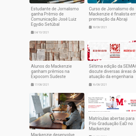
Estudante de Jornalismo
Curso de Jornalismo do
ganha Prêmio de
Mackenzie é finalista e
Comunicação José Luiz
premiação da Abraji
Egydio Setúbal
18/08/2021
04/10/2021
Alunos do Mackenzie
Sétima edição da SEMA
ganham prêmios na
discute diversas áreas d
Expocom Sudeste
atuação da engenharia
17/08/2021
16/08/2021
Matrículas abertas para
Pós-Graduação EaD no
Mackenzie
Mackenzie desenvolve