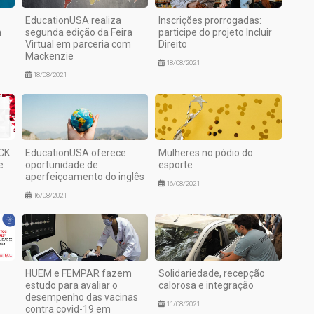
EducationUSA realiza
Inscrições prorrogadas:
m
segunda edição da Feira
participe do projeto Incluir
Virtual em parceria com
Direito
Mackenzie
18/08/2021
18/08/2021
CK
EducationUSA oferece
Mulheres no pódio do
e
oportunidade de
esporte
aperfeiçoamento do inglês
16/08/2021
16/08/2021
HUEM e FEMPAR fazem
Solidariedade, recepção
estudo para avaliar o
calorosa e integração
desempenho das vacinas
11/08/2021
contra covid-19 em