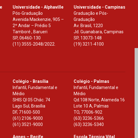
le
Universidade - Alphaville
Universidade - Campinas
Pós-Graduação
Graduação e Pós-
Avenida Mackenzie, 905 –
Graduação
2º Andar – Prédio 5
Av. Brasil, 1220
Tamboré , Barueri
Jd. Guanabara, Campinas
SP
,
06460-130
SP
,
13073-148
(11) 3555-2048/2022.
(19) 3211-4100
Colégio - Brasília
Colégio - Palmas
Infantil, Fundamental e
Infantil, Fundamental e
Médio
Médio
SHIS Ql 05 Chác. 74
Qd.108 Norte, Alameda 16
Lago Sul, Brasília
Lote 10 A, Palmas
DF
,
71600-500
TO
,
77006-902
(61) 2106-9000
(63) 3236-5366
(61) 3521-9000
(63) 3236-5340
Agnes – Recife
Escola Técnica Vital