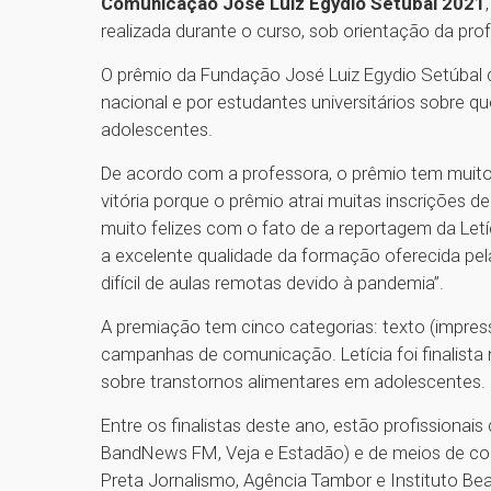
Comunicação José Luiz Egydio Setúbal 2021
realizada durante o curso, sob orientação da pro
O prêmio da Fundação José Luiz Egydio Setúbal 
nacional e por estudantes universitários sobre q
adolescentes.
De acordo com a professora, o prêmio tem muito pre
vitória porque o prêmio atrai muitas inscrições de
muito felizes com o fato de a reportagem da Letí
a excelente qualidade da formação oferecida pe
difícil de aulas remotas devido à pandemia”.
A premiação tem cinco categorias: texto (impresso o
campanhas de comunicação. Letícia foi finalista
sobre transtornos alimentares em adolescentes.
Entre os finalistas deste ano, estão profissionai
BandNews FM, Veja e Estadão) e de meios de comu
Preta Jornalismo, Agência Tambor e Instituto Bea