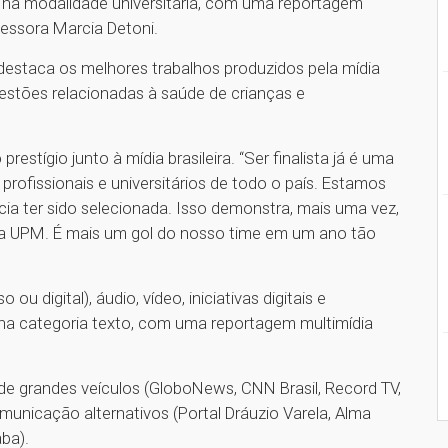
, na modalidade universitária, com uma reportagem
fessora Marcia Detoni.
destaca os melhores trabalhos produzidos pela mídia
uestões relacionadas à saúde de crianças e
stígio junto à mídia brasileira. “Ser finalista já é uma
 profissionais e universitários de todo o país. Estamos
cia ter sido selecionada. Isso demonstra, mais uma vez,
la UPM. É mais um gol do nosso time em um ano tão
u digital), áudio, vídeo, iniciativas digitais e
 na categoria texto, com uma reportagem multimídia
s de grandes veículos (GloboNews, CNN Brasil, Record TV,
nicação alternativos (Portal Dráuzio Varela, Alma
ba).