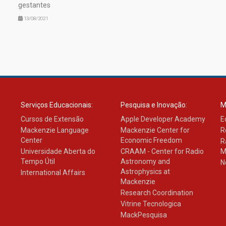
gestantes
13/08/2021
Serviços Educacionais:
Pesquisa e Inovação:
M
Cursos de Extensão
Apple Developer Academy
E
Mackenzie Language
Mackenzie Center for
R
Center
Economic Freedom
R
Universidade Aberta do
CRAAM - Center for Radio
M
Tempo Útil
Astronomy and
N
Astrophysics at
International Affairs
Mackenzie
Research Coordination
Vitrine Tecnologica
MackPesquisa