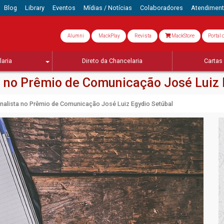
Blog
Library
Eventos
Mídias / Notícias
Colaboradores
Atendimen
Alumni
MackPlay
Revista
MackStore
Portal 
aria
Direto da Chancelaria
Cartas 
ta no Prêmio de Comunicação José Luiz 
inalista no Prêmio de Comunicação José Luiz Egydio Setúbal