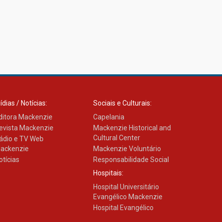
ídias / Notícias:
Sociais e Culturais:
ditora Mackenzie
Capelania
evista Mackenzie
Mackenzie Historical and
Cultural Center
ádio e TV Web
ackenzie
Mackenzie Voluntário
otícias
Responsabilidade Social
Hospitais:
Hospital Universitário
Evangélico Mackenzie
Hospital Evangélico