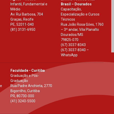
Infantil, Fundamental e
Brasil – Dourados
Médio
Capacitação,
Av. Rui Barbosa, 704
Especialização e Cursos
Graças, Recife
Técnicos
PE
,
52011-040
Rua João Rosa Góes, 1760
(81) 3131-6950
– 3º andar, Vila Planalto
Dourados
/
MS
79825-070
(67) 3037-8343
(67) 3037-8340 –
WhatsApp
Faculdade - Curitiba
Graduação e Pós-
Graduação
 e
Rua Padre Anchieta, 2770
Bigorrilho, Curitiba
PR
,
80730-000
(41) 3240-5500