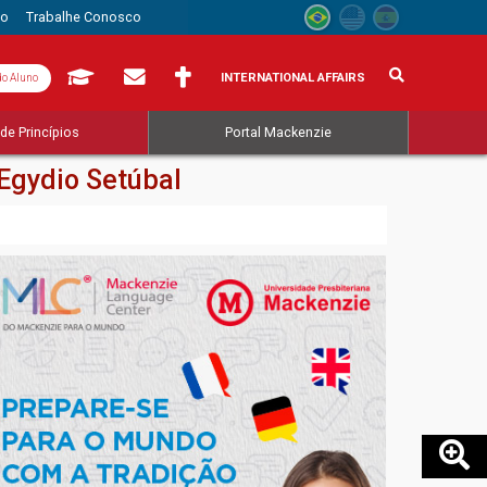
to
Trabalhe Conosco
INTERNATIONAL AFFAIRS
do Aluno
de Princípios
Portal Mackenzie
Egydio Setúbal