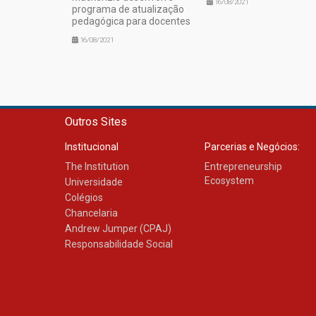
16/08/2021
programa de atualização
pedagógica para docentes
16/08/2021
Outros Sites
Institucional
Parcerias e Negócios:
The Institution
Entrepreneurship
Ecosystem
Universidade
Colégios
Chancelaria
Andrew Jumper (CPAJ)
Responsabilidade Social