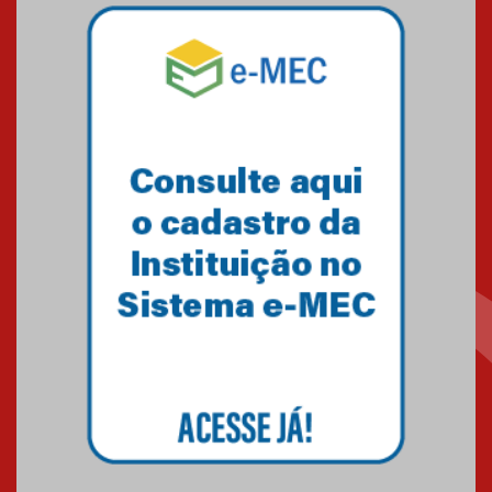
Mackenzie mobiliza campanha
solidária para apoiar famílias em
Minas Gerais
05.03.2026
Primeiro culto do ano ressalta o
agradecimento
27.02.2026
Mackenzie recepciona calouros
do primeiro semestre de 2026
06.02.2026