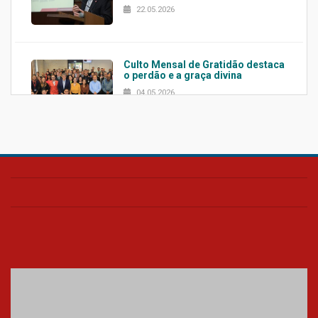
22.05.2026
Culto Mensal de Gratidão destaca
o perdão e a graça divina
04.05.2026
Confira como foi o culto mensal
de março
26.03.2026
Cerimônia do Jaleco marca
entrada de novos alunos de
Medicina em Alphaville
09.03.2026