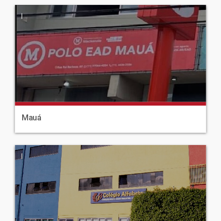
|
Mauá
|