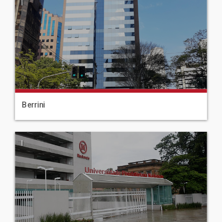
|
Berrini
|