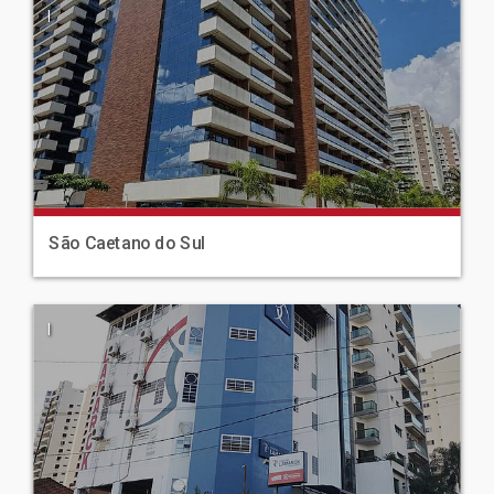
|
São Caetano do Sul
|