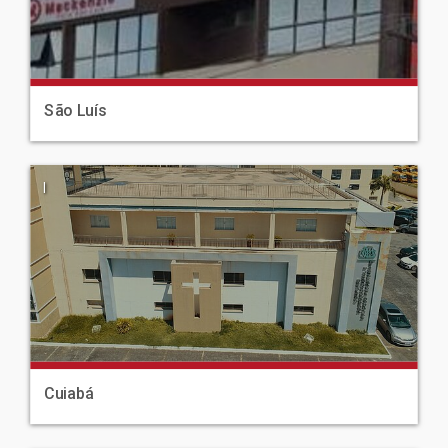
São Luís
|
Cuiabá