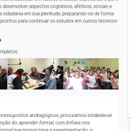
 desenvolver aspectos cognitivos, afetivos, sociais e
 a cidadania em sua plenitude, preparando-os de forma
m prontos para continuar os estudos em cursos técnicos-
o
ompletos
ressupostos andragógicos, procuramos estabelecer
unção do
aprender formal
, com ênfase nos
formal
que proporciona a experimentação, o