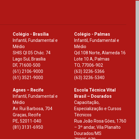
Colégio - Brasília
Colégio - Palmas
Infantil, Fundamental e
Infantil, Fundamental e
Médio
Médio
SHIS Ql 05 Chác. 74
Qd.108 Norte, Alameda 16
Lago Sul, Brasília
Lote 10 A, Palmas
DF
,
71600-500
TO
,
77006-902
(61) 2106-9000
(63) 3236-5366
(61) 3521-9000
(63) 3236-5340
Agnes – Recife
Escola Técnica Vital
Infantil, Fundamental e
Brasil – Dourados
Médio
Capacitação,
Av. Rui Barbosa, 704
Especialização e Cursos
Graças, Recife
Técnicos
PE
,
52011-040
Rua João Rosa Góes, 1760
(81) 3131-6950
– 3º andar, Vila Planalto
Dourados
/
MS