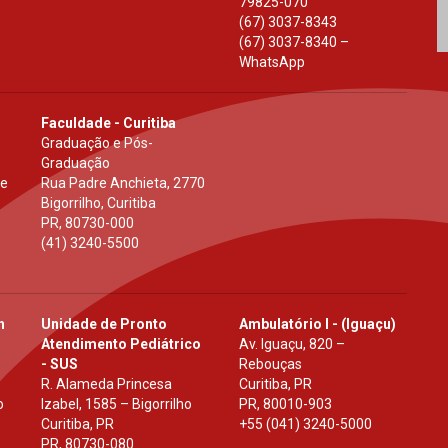
79825-070
(67) 3037-8343
(67) 3037-8340 –
WhatsApp
Faculdade - Curitiba
Graduação e Pós-
Graduação
 e
Rua Padre Anchieta, 2770
Bigorrilho, Curitiba
PR
,
80730-000
(41) 3240-5500
h
Unidade de Pronto
Ambulatório I - (Iguaçu)
Atendimento Pediátrico
Av. Iguaçu, 820 –
- SUS
Rebouças
R. Alameda Princesa
Curitiba, PR
o
Izabel, 1585 – Bigorrilho
PR
,
80010-903
Curitiba, PR
+55 (041) 3240-5000
PR
,
80730-080