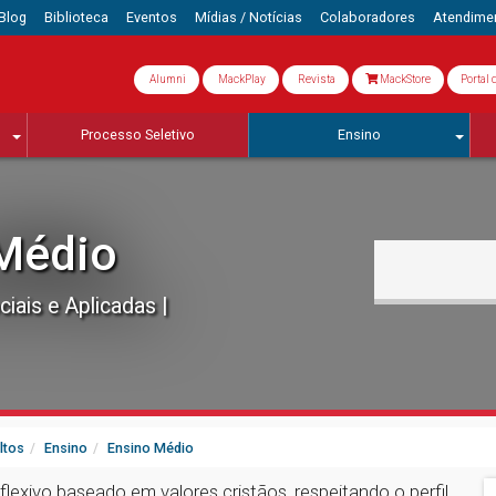
Blog
Biblioteca
Eventos
Mídias / Notícias
Colaboradores
Atendime
Alumni
MackPlay
Revista
MackStore
Portal 
Processo Seletivo
Ensino
Médio
ciais e Aplicadas
ltos
Ensino
Ensino Médio
xivo baseado em valores cristãos, respeitando o perfil