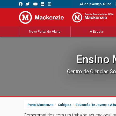
Aluno e Antigo Aluno
Novo Portal do Aluno
A Escola
Ensino 
Centro de Ciências So
Portal Mackenzie
Colégios
Educação de Jovens e Adu
Comprometidos com um trabalho educacional refle