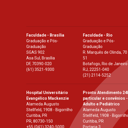
Faculdade - Brasília
Faculdade - Rio
Graduação e Pós-
Graduação e Pós-
Graduação
Graduação
SGAS 902
R. Marquês de Olinda, 70
Asa Sul, Brasília
51
DF
,
70390-020
Botafogo, Rio de Janeiro
(61) 3521-9300
RJ
,
22251-040
(21) 2114-5252
Hospital Universitário
Pronto Atendimento 24
Evangélico Mackenzie
particular e convênios -
Alameda Augusto
Adulto e Pediátrico
Stellfeld, 1908 - Bigorrilho
Alameda Augusto
Curitiba, PR
Stellfeld, 1908 - Bigorrilh
PR
,
80730-150
Curitiba, PR
+55 (041) 3240-5000
Portaria 3