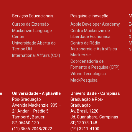
Serviços Educacionais:
Pesquisa e Inovação:
M
Cursos de Extensão
Apple Developer Academy
E
Mackenzie Language
Centro Mackenzie de
R
Center
Liberdade Econômica
R
Universidade Aberta do
Centro de Rádio
M
Tempo Útil
Astronomia e Astrofísica
N
Mackenzie
International Affairs (COI)
Coordenadoria de
Fomento à Pesquisa (CFP)
Vitrine Tecnologica
MackPesquisa
le
Universidade - Alphaville
Universidade - Campinas
Pós-Graduação
Graduação e Pós-
Avenida Mackenzie, 905 –
Graduação
2º Andar – Prédio 5
Av. Brasil, 1220
Tamboré , Barueri
Jd. Guanabara, Campinas
SP
,
06460-130
SP
,
13073-148
(11) 3555-2048/2022.
(19) 3211-4100