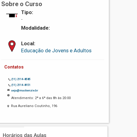
Sobre o Curso
Tipo:
-
Modalidade:
Local:
Educação de Jovens e Adultos
Contatos
(11) 2114-8585
(11) 2114-8151
aeja@mackenzie.br
Atendimento: 2ª a 6ª das 8h às 20:00
Rua Aureliano Coutinho, 196
Horários das Aulas