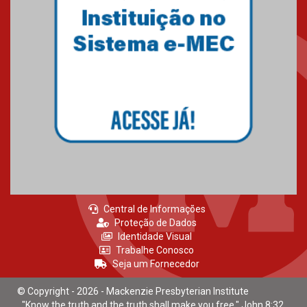
Central de Informações
Proteção de Dados
Identidade Visual
Trabalhe Conosco
Seja um Fornecedor
© Copyright - 2026 - Mackenzie Presbyterian Institute
"Know the truth and the truth shall make you free." John 8:32