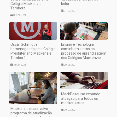
Colégio Mackenzie
leitor
Tamboré
01/09/2021
03/09/2021
Oscar Schmidt é
Ensino e Tecnologia
homenageado pelo Colégio
caminham juntos no
Presbiteriano Mackenzie
processo de aprendizagem
Tamboré
dos Colégios Mackenzie
31/08/2021
20/08/2021
MackPesquisa expande
atuação para todos os
mackenzistas
Mackenzie desenvolve
09/08/2021
programa de atualização