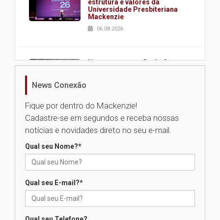
estrutura e valores da
Universidade Presbiteriana
Mackenzie
06.08.2026
Nova apresentação do Centro
de Música Brasileira
homenageia artista brasileira
News Conexão
05.08.2026
Fique por dentro do Mackenzie!
Cadastre-se em segundos e receba nossas
Universidade Mackenzie
notícias e novidades direto no seu e-mail.
realizará nova edição da Feira
EducationUSA
Qual seu Nome?
*
05.08.2026
Qual seu E-mail?
*
Seminário discute desafios
das novas tecnologias em
sistemas solares residenciais
04.08.2026
Qual seu Telefone?