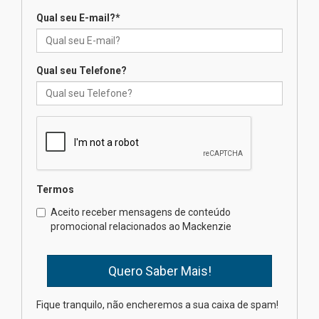
Qual seu E-mail?
*
Seminário discute desafios
das novas tecnologias em
sistemas solares residenciais
04.08.2026
Qual seu Telefone?
Mackenzie recepciona os
calouros do segundo semestre
de 2026
04.08.2026
Termos
Como o Colégio Mackenzie
Brasília prepara seus
Aceito receber mensagens de conteúdo
estudantes para o PAS antes
promocional relacionados ao Mackenzie
mesmo do Ensino Médio
04.08.2026
Como os pais podem investir
Fique tranquilo, não encheremos a sua caixa de spam!
na educação dos filhos além da
escola