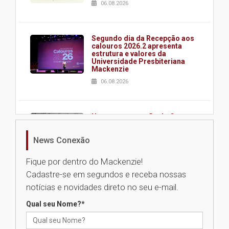
06.08.2026
Segundo dia da Recepção aos
calouros 2026.2 apresenta
estrutura e valores da
Universidade Presbiteriana
Mackenzie
06.08.2026
Nova apresentação do Centro
de Música Brasileira
homenageia artista brasileira
News Conexão
05.08.2026
Fique por dentro do Mackenzie!
Cadastre-se em segundos e receba nossas
Universidade Mackenzie
notícias e novidades direto no seu e-mail.
realizará nova edição da Feira
EducationUSA
Qual seu Nome?
*
05.08.2026