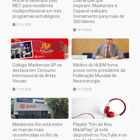
HUEM é habilitado pelo
Lideranças que
MEC para residência
inspiram: Mackenzie e
multiprofissional em três
Copacol realizam
programas estratégicos
treinamento para mais de
300 líderes
22/12/2025
19/12/2025
Colégio Mackenzie SP se
Médico do HUEM toma
destaca em Concurso
posse como presidente da
Internacional de Artes
Federação Mundial de
Visuais
Neurocirurgia
17/12/2025
17/12/2025
Mackenzie Rio está entre
Playlist “Fim de Ano
as marcas mais
MackPlay” já está
reconhecidas no Rio de
disponível no YouTube e no