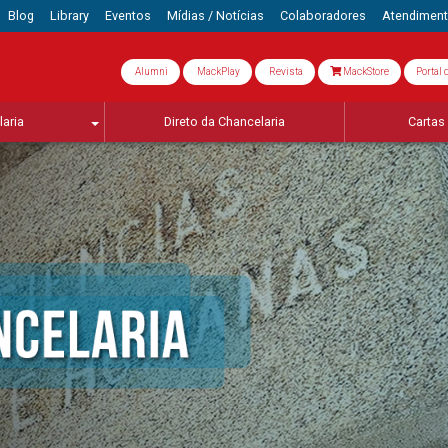
Blog
Library
Eventos
Mídias / Notícias
Colaboradores
Atendimen
Alumni
MackPlay
Revista
MackStore
Portal 
aria
Direto da Chancelaria
Cartas 