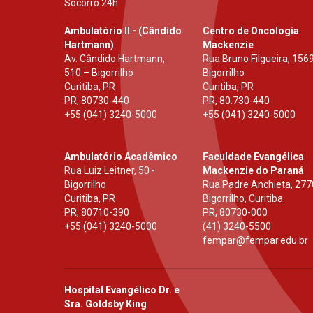
Socorro 24h
Ambulatório II - (Cândido
Centro de Oncologia
Hartmann)
Mackenzie
Av. Cândido Hartmann,
Rua Bruno Filgueira, 1569
510 – Bigorrilho
Bigorrilho
Curitiba, PR
Curitiba, PR
PR
,
80730-440
PR
,
80.730-440
+55 (041) 3240-5000
+55 (041) 3240-5000
Ambulatório Acadêmico
Faculdade Evangélica
Rua Luiz Leitner, 50 -
Mackenzie do Paraná
Bigorrilho
Rua Padre Anchieta, 277
Curitiba, PR
Bigorrilho, Curitiba
PR
,
80710-390
PR
,
80730-000
+55 (041) 3240-5000
(41) 3240-5500
fempar@fempar.edu.br
Hospital Evangélico Dr. e
Sra. Goldsby King