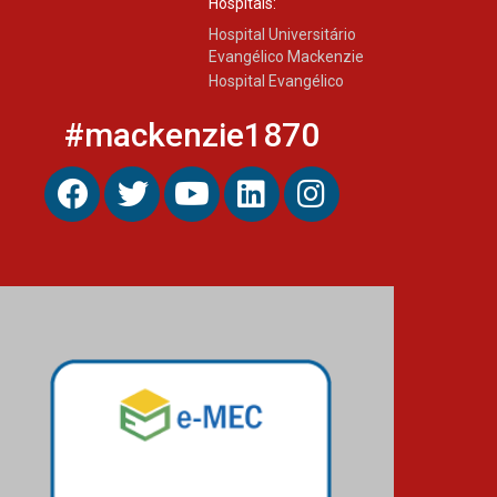
Hospitais:
Hospital Universitário
Evangélico Mackenzie
Hospital Evangélico
#mackenzie1870