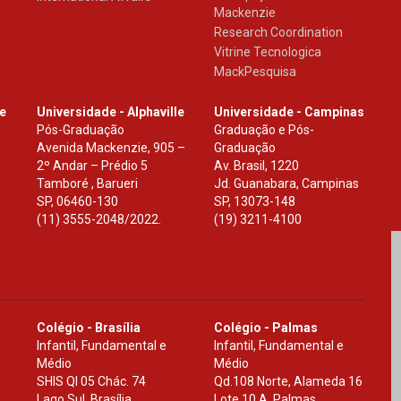
Mackenzie
Research Coordination
Vitrine Tecnologica
MackPesquisa
le
Universidade - Alphaville
Universidade - Campinas
Pós-Graduação
Graduação e Pós-
Avenida Mackenzie, 905 –
Graduação
2º Andar – Prédio 5
Av. Brasil, 1220
Tamboré , Barueri
Jd. Guanabara, Campinas
SP
,
06460-130
SP
,
13073-148
(11) 3555-2048/2022.
(19) 3211-4100
Colégio - Brasília
Colégio - Palmas
Infantil, Fundamental e
Infantil, Fundamental e
Médio
Médio
SHIS Ql 05 Chác. 74
Qd.108 Norte, Alameda 16
Lago Sul, Brasília
Lote 10 A, Palmas