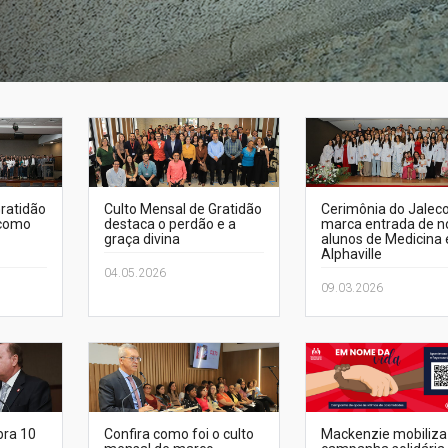
ratidão
Culto Mensal de Gratidão
Cerimônia do Jalec
 como
destaca o perdão e a
marca entrada de n
graça divina
alunos de Medicina
Alphaville
04.05.2026
09.03.2026
bra 10
Confira como foi o culto
Mackenzie mobiliza