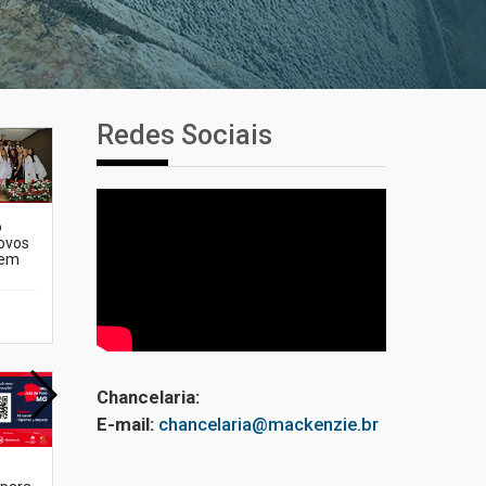
Redes Sociais
o
Primeiro culto do ano
ovos
ressalta o
 em
agradecimento
27.02.2026
Chancelaria:
E-mail:
chancelaria@mackenzie.br
Mackenzie recepciona