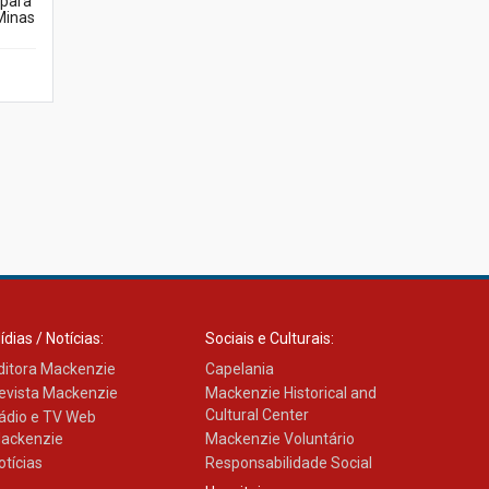
 para
calouros do primeiro
Minas
semestre de 2026
06.02.2026
ídias / Notícias:
Sociais e Culturais:
ditora Mackenzie
Capelania
evista Mackenzie
Mackenzie Historical and
Cultural Center
ádio e TV Web
ackenzie
Mackenzie Voluntário
otícias
Responsabilidade Social