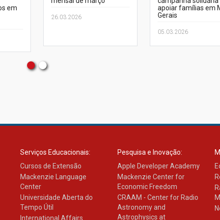
mensal de março
campanha solidária
os em
apoiar famílias em 
Gerais
26.03.2026
05.03.2026
Serviços Educacionais:
Pesquisa e Inovação:
M
Cursos de Extensão
Apple Developer Academy
E
Mackenzie Language
Mackenzie Center for
R
Center
Economic Freedom
R
Universidade Aberta do
CRAAM - Center for Radio
M
Tempo Útil
Astronomy and
N
Astrophysics at
International Affairs