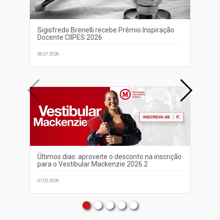
Sigisfredo Brenelli recebe Prêmio Inspiração
Dir
Docente CIIPES 2026
ac
imp
06.07.2026
07.0
Últimos dias: aproveite o desconto na inscrição
Ma
para o Vestibular Mackenzie 2026.2
ap
07.05.2026
04.0