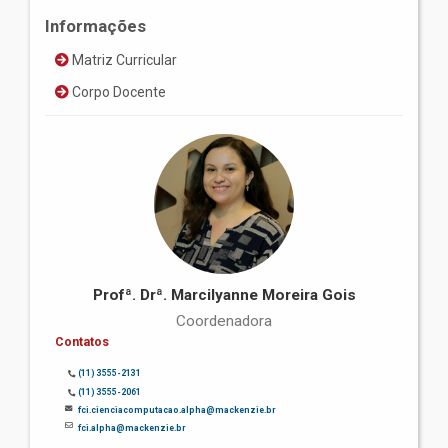
Informações
Matriz Curricular
Corpo Docente
Profª. Drª. Marcilyanne Moreira Gois
Coordenadora
Contatos
(11) 3555-2131
(11) 3555-2061
fci.cienciacomputacao.alpha@mackenzie.br
fci.alpha@mackenzie.br