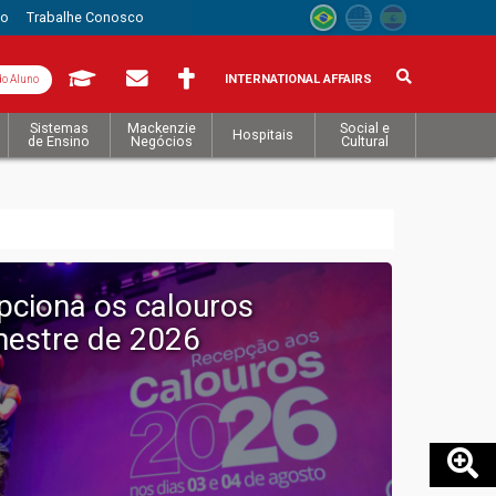
to
Trabalhe Conosco
INTERNATIONAL AFFAIRS
do Aluno
Sistemas
Mackenzie
Social e
Hospitais
de Ensino
Negócios
Cultural
pciona os calouros
estre de 2026