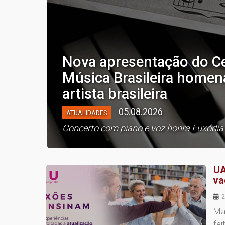
Nova apresentação do C
Música Brasileira homen
artista brasileira
05.08.2026
ATUALIDADES
Concerto com piano e voz honra Euxódia
UA
va
2
Ma
fei