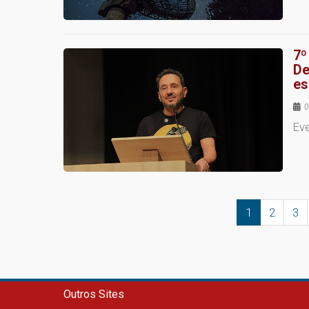
7º
De
es
0
Ev
1
2
3
Outros Sites