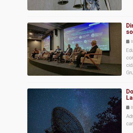
Di
so
0
Ed
co
ci
Gru
Do
La
0
Adr
car