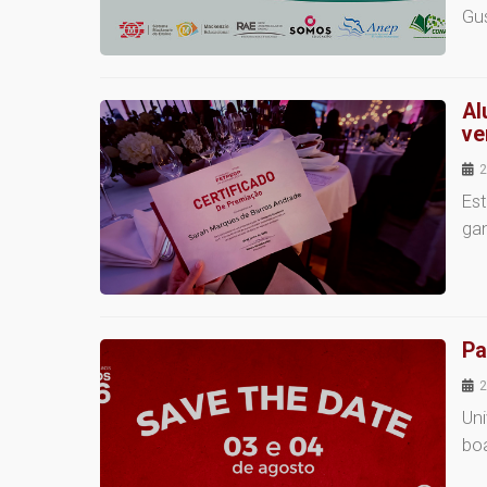
Gu
Al
ve
2
Es
gan
Pa
2
Uni
bo