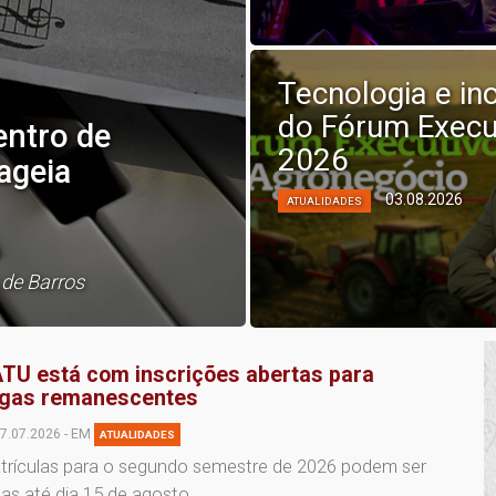
Tecnologia e i
do Fórum Execu
entro de
2026
ageia
03.08.2026
ATUALIDADES
 de Barros
TU está com inscrições abertas para
gas remanescentes
7.07.2026 - EM
ATUALIDADES
trículas para o segundo semestre de 2026 podem ser
tas até dia 15 de agosto