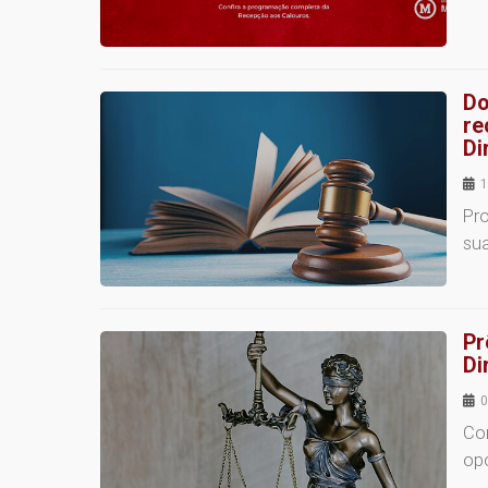
Do
re
Di
1
Pr
sua
Pr
Di
0
Co
op