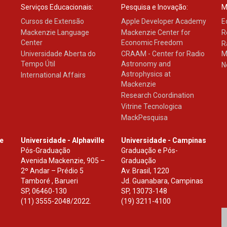
Serviços Educacionais:
Pesquisa e Inovação:
M
Cursos de Extensão
Apple Developer Academy
E
Mackenzie Language
Mackenzie Center for
R
Center
Economic Freedom
R
Universidade Aberta do
CRAAM - Center for Radio
M
Tempo Útil
Astronomy and
N
Astrophysics at
International Affairs
Mackenzie
Research Coordination
Vitrine Tecnologica
MackPesquisa
le
Universidade - Alphaville
Universidade - Campinas
Pós-Graduação
Graduação e Pós-
Avenida Mackenzie, 905 –
Graduação
2º Andar – Prédio 5
Av. Brasil, 1220
Tamboré , Barueri
Jd. Guanabara, Campinas
SP
,
06460-130
SP
,
13073-148
(11) 3555-2048/2022.
(19) 3211-4100