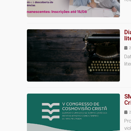
Di
li
2
Dat
lit
SM
Cr
2
Pr
vio