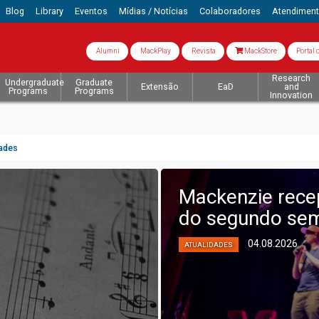
Blog
Library
Eventos
Mídias / Notícias
Colaboradores
Atendimen
Alumni
MackPlay
Revista
MackStore
Portal 
Research
Undergraduate
Graduate
Extensão
EaD
and
Programs
Programs
Innovation
dades
Mackenzie rece
do segundo sem
04.08.2026
ATUALIDADES