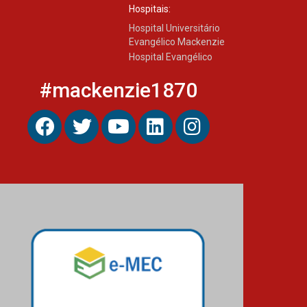
Hospitais:
Hospital Universitário
Evangélico Mackenzie
Hospital Evangélico
#mackenzie1870