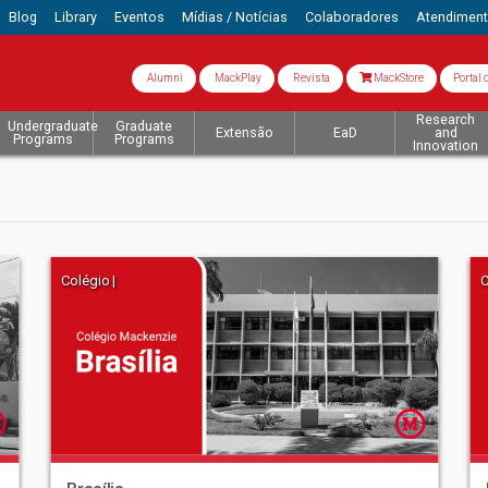
Blog
Library
Eventos
Mídias / Notícias
Colaboradores
Atendimen
Alumni
MackPlay
Revista
MackStore
Portal 
Research
Undergraduate
Graduate
Extensão
EaD
and
Programs
Programs
Innovation
Colégio |
C