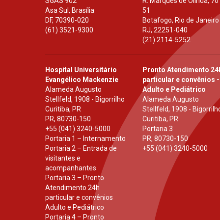
SGAS 902
R. Marquês de Olinda, 70
Asa Sul, Brasília
51
DF
,
70390-020
Botafogo, Rio de Janeiro
(61) 3521-9300
RJ
,
22251-040
(21) 2114-5252
Hospital Universitário
Pronto Atendimento 24
Evangélico Mackenzie
particular e convênios -
Alameda Augusto
Adulto e Pediátrico
Stellfeld, 1908 - Bigorrilho
Alameda Augusto
Curitiba, PR
Stellfeld, 1908 - Bigorrilh
PR
,
80730-150
Curitiba, PR
+55 (041) 3240-5000
Portaria 3
Portaria 1 – Internamento
PR
,
80730-150
Portaria 2 – Entrada de
+55 (041) 3240-5000
visitantes e
acompanhantes
Portaria 3 – Pronto
Atendimento 24h
particular e convênios
Adulto e Pediátrico
Portaria 4 – Pronto