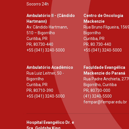
Socorro 24h
Ambulatório II - (Cândido
Centro de Oncologia
Hartmann)
Mackenzie
Av. Cândido Hartmann,
Rua Bruno Filgueira, 1569
510 – Bigorrilho
Bigorrilho
Curitiba, PR
Curitiba, PR
PR
,
80730-440
PR
,
80.730-440
+55 (041) 3240-5000
+55 (041) 3240-5000
Ambulatório Acadêmico
Faculdade Evangélica
Rua Luiz Leitner, 50 -
Mackenzie do Paraná
Bigorrilho
Rua Padre Anchieta, 277
Curitiba, PR
Bigorrilho, Curitiba
PR
,
80710-390
PR
,
80730-000
+55 (041) 3240-5000
(41) 3240-5500
fempar@fempar.edu.br
Hospital Evangélico Dr. e
Sra. Goldsby King