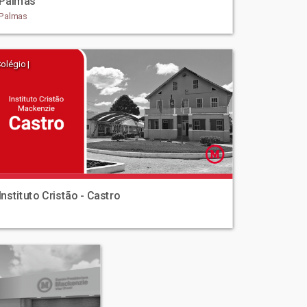
Palmas
Palmas
olégio |
Instituto Cristão - Castro