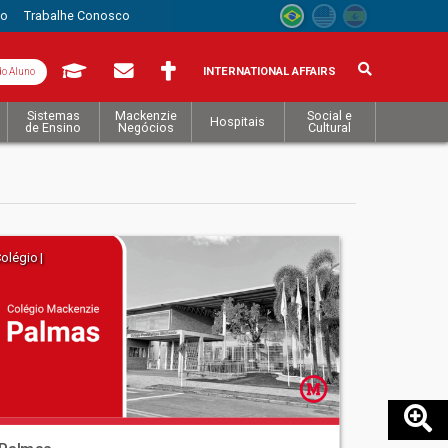
to
Trabalhe Conosco
INTERNATIONAL AFFAIRS
do Aluno
Sistemas
Mackenzie
Social e
Hospitais
de Ensino
Negócios
Cultural
olégio |