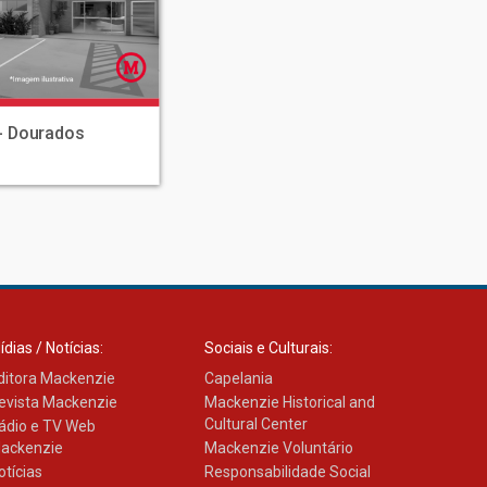
 - Dourados
ídias / Notícias:
Sociais e Culturais:
ditora Mackenzie
Capelania
evista Mackenzie
Mackenzie Historical and
Cultural Center
ádio e TV Web
ackenzie
Mackenzie Voluntário
otícias
Responsabilidade Social