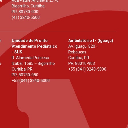
 e
Rua Padre Anchieta, 2770
Bigorrilho, Curitiba
PR
,
80730-000
(41) 3240-5500
h
Unidade de Pronto
Ambulatório I - (Iguaçu)
Atendimento Pediátrico
Av. Iguaçu, 820 –
- SUS
Rebouças
R. Alameda Princesa
Curitiba, PR
o
Izabel, 1585 – Bigorrilho
PR
,
80010-903
Curitiba, PR
+55 (041) 3240-5000
PR
,
80730-080
+55 (041) 3240-5000