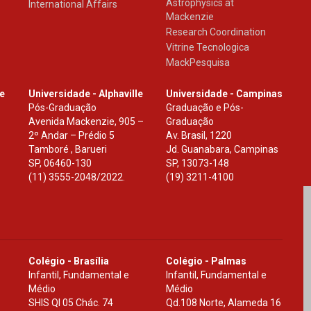
Astrophysics at
International Affairs
Mackenzie
Research Coordination
Vitrine Tecnologica
MackPesquisa
le
Universidade - Alphaville
Universidade - Campinas
Pós-Graduação
Graduação e Pós-
Avenida Mackenzie, 905 –
Graduação
2º Andar – Prédio 5
Av. Brasil, 1220
Tamboré , Barueri
Jd. Guanabara, Campinas
SP
,
06460-130
SP
,
13073-148
(11) 3555-2048/2022.
(19) 3211-4100
Colégio - Brasília
Colégio - Palmas
Infantil, Fundamental e
Infantil, Fundamental e
Médio
Médio
SHIS Ql 05 Chác. 74
Qd.108 Norte, Alameda 16