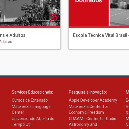
ns e Adultos
Escola Técnica Vital Brasil
Adultos
Serviços Educacionais:
Pesquisa e Inovação:
M
Cursos de Extensão
Apple Developer Academy
E
Mackenzie Language
Mackenzie Center for
R
Center
Economic Freedom
R
Universidade Aberta do
CRAAM - Center for Radio
M
Tempo Útil
Astronomy and
N