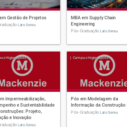
em Gestão de Projetos
MBA em Supply Chain
Engineering
raduação
Lato Sensu
Pós-Graduação
Lato Sensu
us Higienópolis
| Campus Higienópolis
em Impermeabilização,
Pós em Modelagem da
mpenho e Sustentabilidade
Informação da Construção 
onstruções: Projeto,
Pós-Graduação
Lato Sensu
ção e Inovação
raduação
Lato Sensu