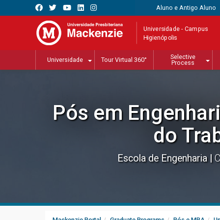
Aluno e Antigo Aluno
Universidade - Campus
Higienópolis
Selective
Universidade
Tour Virtual 360°
Process
Pós em Engenhari
do Tra
Escola de Engenharia
C
Mackenzie Portal
Graduate Programs
Pós e MBA
Un