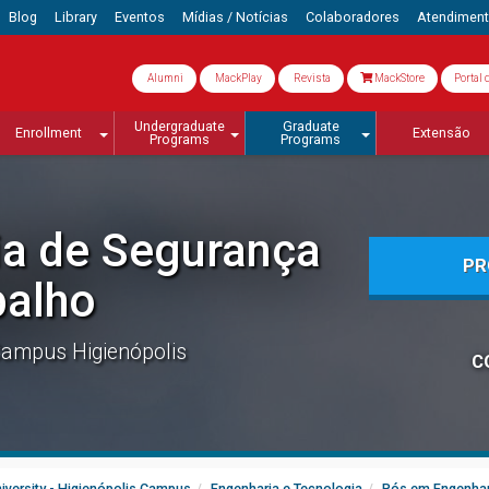
Blog
Library
Eventos
Mídias / Notícias
Colaboradores
Atendimen
Alumni
MackPlay
Revista
MackStore
Portal 
Undergraduate
Graduate
Enrollment
Extensão
Programs
Programs
a de Segurança
PR
balho
ampus Higienópolis
C
iversity - Higienópolis Campus
Engenharia e Tecnologia
Pós em Engenhar