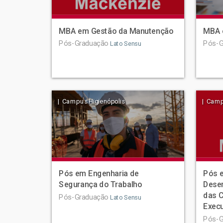
MBA em Gestão da Manutenção
MBA 
Pós-Graduação
Pós-G
Lato Sensu
| Campus Higienópolis
| Camp
Pós em Engenharia de
Pós 
Segurança do Trabalho
Dese
das C
Pós-Graduação
Lato Sensu
Execu
Pós-G