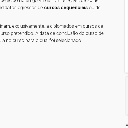
lecido no artigo 44 da LDB Lei 9.394, de 20 de
andidatos egressos de
cursos sequenciais
ou de
inam, exclusivamente, a diplomados em cursos de
curso pretendido. A data de conclusão do curso de
la no curso para o qual foi selecionado.