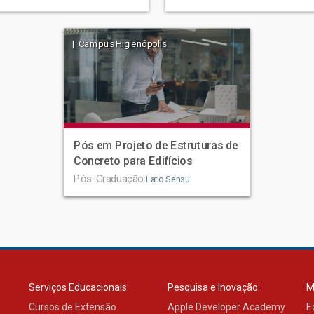
| Campus Higienópolis
Pós em Projeto de Estruturas de
Concreto para Edifícios
Pós-Graduação
Lato Sensu
Serviços Educacionais:
Pesquisa e Inovação:
M
Cursos de Extensão
Apple Developer Academy
E