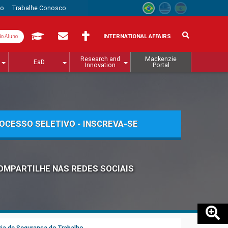
to
Trabalhe Conosco
INTERNATIONAL AFFAIRS
do Aluno
Research and
Mackenzie
EaD
Innovation
Portal
OCESSO SELETIVO - INSCREVA-SE
OMPARTILHE NAS REDES SOCIAIS
ia de Segurança do Trabalho