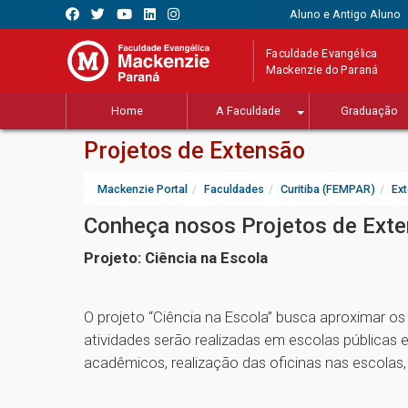
Aluno e Antigo Aluno
Faculdade Evangélica
Mackenzie do Paraná
Home
A Faculdade
Graduação
Projetos de Extensão
Mackenzie Portal
Faculdades
Curitiba (FEMPAR)
Ex
Conheça nosos Projetos de Exte
Projeto: Ciência na Escola
O projeto “Ciência na Escola” busca aproximar os
atividades serão realizadas em escolas públicas e
acadêmicos, realização das oficinas nas escolas,