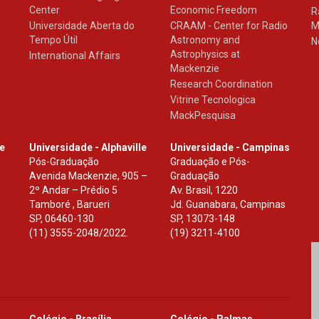
Center
Economic Freedom
R
Universidade Aberta do
CRAAM - Center for Radio
M
Tempo Útil
Astronomy and
N
Astrophysics at
International Affairs
Mackenzie
Research Coordination
Vitrine Tecnologica
MackPesquisa
le
Universidade - Alphaville
Universidade - Campinas
Pós-Graduação
Graduação e Pós-
Avenida Mackenzie, 905 –
Graduação
2º Andar – Prédio 5
Av. Brasil, 1220
Tamboré , Barueri
Jd. Guanabara, Campinas
SP
,
06460-130
SP
,
13073-148
(11) 3555-2048/2022.
(19) 3211-4100