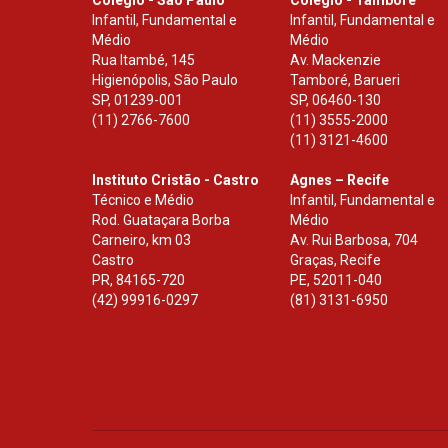
Colégio - São Paulo
Colégio - Tamboré
Infantil, Fundamental e
Infantil, Fundamental e
Médio
Médio
Rua Itambé, 145
Av. Mackenzie
Higienópolis, São Paulo
Tamboré, Barueri
SP
,
01239-001
SP
,
06460-130
(11) 2766-7600
(11) 3555-2000
(11) 3121-4600
Instituto Cristão - Castro
Agnes – Recife
Técnico e Médio
Infantil, Fundamental e
Rod. Guataçara Borba
Médio
Carneiro, km 03
Av. Rui Barbosa, 704
Castro
Graças, Recife
PR
,
84165-720
PE
,
52011-040
(42) 99916-0297
(81) 3131-6950