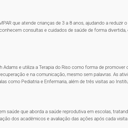
EMPAR que atende crianças de 3 a 8 anos, ajudando a reduzir 
s conhecem consultas e cuidados de saúde de forma divertid
h Adams e utiliza a Terapia do Riso como forma de promover 
na recuperação e na comunicação, mesmo sem palavras. As ati
las como Pediatria e Enfermaria, além de três visitas ao Insti
 em saúde que aborda a saúde reprodutiva em escolas, trata
tação dos acadêmicos e avaliação das ações após cada visita