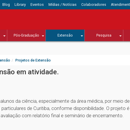
Blog
Library
Eventos
Mídias / Notícias
Colaboradores
Atendimen
Pós-Graduação
Extensão
Pesquisa
tensão
Projetos de Extensão
nsão em atividade.
 alunos da ciência, especialmente da área médica, por meio de 
 particulares de Curitiba, conforme disponibilidade. O projeto
 avaliação com relatório final e seminário de encerramento.