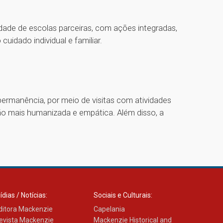
ade de escolas parceiras, com ações integradas,
cuidado individual e familiar.
permanência, por meio de visitas com atividades
ão mais humanizada e empática. Além disso, a
ídias / Notícias:
Sociais e Culturais:
ditora Mackenzie
Capelania
evista Mackenzie
Mackenzie Historical and