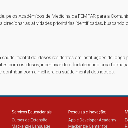
úde, pelos Acadêmicos de Medicina da FEMPAR para a Comunid
direcionar as atividades prioritárias identificadas, buscando o 
 saúde mental de idosos residentes em instituições de longa 
antes com os idosos, incentivando e fortalecendo uma formaç
 contribuir com a melhora da saúde mental dos idosos.
Serviços Educacionais:
Pesquisa e Inovação:
M
Cursos de Extensão
Apple Developer Academy
E
Mackenzie Language
Mackenzie Center for
R