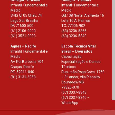
Colégio - Brasília
Colégio - Palmas
Infantil, Fundamental e
Infantil, Fundamental e
Médio
Médio
SHIS Ql 05 Chác. 74
Qd.108 Norte, Alameda 16
Lago Sul, Brasília
Lote 10 A, Palmas
DF
,
71600-500
TO
,
77006-902
(61) 2106-9000
(63) 3236-5366
(61) 3521-9000
(63) 3236-5340
Agnes – Recife
Escola Técnica Vital
Infantil, Fundamental e
Brasil – Dourados
Médio
Capacitação,
Av. Rui Barbosa, 704
Especialização e Cursos
Graças, Recife
Técnicos
PE
,
52011-040
Rua João Rosa Góes, 1760
(81) 3131-6950
– 3º andar, Vila Planalto
Dourados
/
MS
79825-070
(67) 3037-8343
(67) 3037-8340 –
WhatsApp