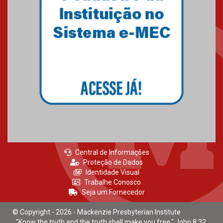
Central de Informações
Proteção de Dados
Identidade Visual
Trabalhe Conosco
Seja um Fornecedor
© Copyright - 2026 - Mackenzie Presbyterian Institute
"Know the truth and the truth shall make you free." John 8:32