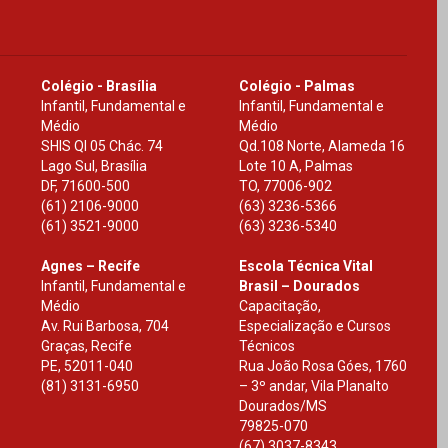
Colégio - Brasília
Colégio - Palmas
Infantil, Fundamental e
Infantil, Fundamental e
Médio
Médio
SHIS Ql 05 Chác. 74
Qd.108 Norte, Alameda 16
Lago Sul, Brasília
Lote 10 A, Palmas
DF
,
71600-500
TO
,
77006-902
(61) 2106-9000
(63) 3236-5366
(61) 3521-9000
(63) 3236-5340
Agnes – Recife
Escola Técnica Vital
Infantil, Fundamental e
Brasil – Dourados
Médio
Capacitação,
Av. Rui Barbosa, 704
Especialização e Cursos
Graças, Recife
Técnicos
PE
,
52011-040
Rua João Rosa Góes, 1760
(81) 3131-6950
– 3º andar, Vila Planalto
Dourados
/
MS
79825-070
(67) 3037-8343