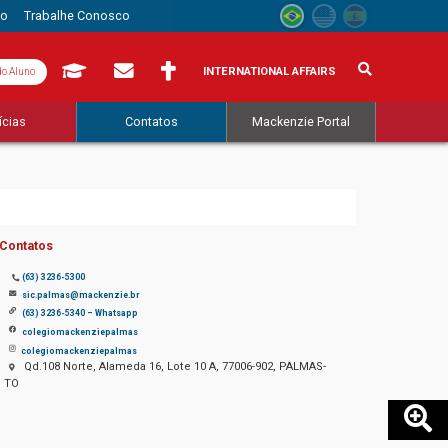
to
Trabalhe Conosco
INTERNATIONAL AFFAIRS
do Aluno
ícias
Contatos
Mackenzie Portal
Contatos
(63) 3236-5300
sic.palmas@mackenzie.br
(63) 3236-5340 – Whatsapp
colegiomackenziepalmas
colegiomackenziepalmas
Qd.108 Norte, Alameda 16, Lote 10 A, 77006-902, PALMAS-
TO