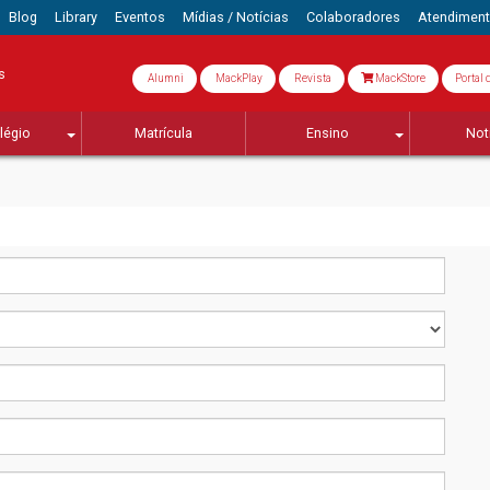
Blog
Library
Eventos
Mídias / Notícias
Colaboradores
Atendimen
s
Alumni
MackPlay
Revista
MackStore
Portal 
légio
Matrícula
Ensino
Not