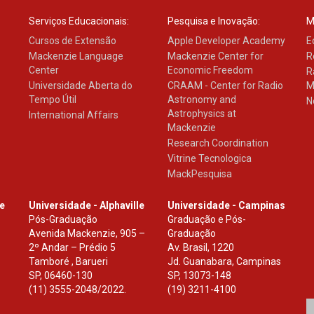
Serviços Educacionais:
Pesquisa e Inovação:
M
Cursos de Extensão
Apple Developer Academy
E
Mackenzie Language
Mackenzie Center for
R
Center
Economic Freedom
R
Universidade Aberta do
CRAAM - Center for Radio
M
Tempo Útil
Astronomy and
N
Astrophysics at
International Affairs
Mackenzie
Research Coordination
Vitrine Tecnologica
MackPesquisa
le
Universidade - Alphaville
Universidade - Campinas
Pós-Graduação
Graduação e Pós-
Avenida Mackenzie, 905 –
Graduação
2º Andar – Prédio 5
Av. Brasil, 1220
Tamboré , Barueri
Jd. Guanabara, Campinas
SP
,
06460-130
SP
,
13073-148
(11) 3555-2048/2022.
(19) 3211-4100