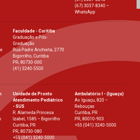
(67) 3037-8340 –
WhatsApp
Faculdade - Curitiba
Graduação e Pós-
Graduação
 e
Rua Padre Anchieta, 2770
Bigorrilho, Curitiba
PR
,
80730-000
(41) 3240-5500
h
Unidade de Pronto
Ambulatório I - (Iguaçu)
Atendimento Pediátrico
Av. Iguaçu, 820 –
- SUS
Rebouças
R. Alameda Princesa
Curitiba, PR
o
Izabel, 1585 – Bigorrilho
PR
,
80010-903
Curitiba, PR
+55 (041) 3240-5000
PR
,
80730-080
+55 (041) 3240-5000