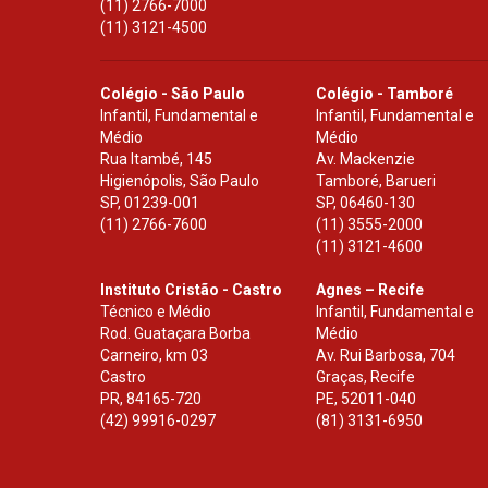
(11) 2766-7000
(11) 3121-4500
Colégio - São Paulo
Colégio - Tamboré
Infantil, Fundamental e
Infantil, Fundamental e
Médio
Médio
Rua Itambé, 145
Av. Mackenzie
Higienópolis, São Paulo
Tamboré, Barueri
SP
,
01239-001
SP
,
06460-130
(11) 2766-7600
(11) 3555-2000
(11) 3121-4600
Instituto Cristão - Castro
Agnes – Recife
Técnico e Médio
Infantil, Fundamental e
Rod. Guataçara Borba
Médio
Carneiro, km 03
Av. Rui Barbosa, 704
Castro
Graças, Recife
PR
,
84165-720
PE
,
52011-040
(42) 99916-0297
(81) 3131-6950