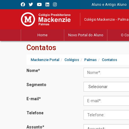
Aluno e Antigo Aluno
Colégio Mackenzie - Palma
Home
Novo Portal do Aluno
O Co
Contatos
Mackenzie Portal
Colégios
Palmas
Contatos
Nome
*
Segmento
E-mail
*
Telefone
Assunto
*