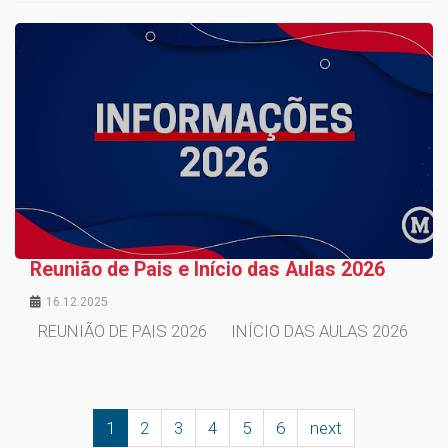
Reunião de Pais e Início das Aulas 2026
16.12.2025
REUNIÃO DE PAIS 2026 INÍCIO DAS AULAS 2026
1
2
3
4
5
6
next