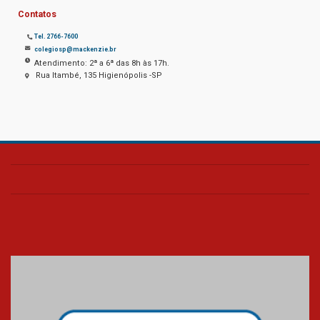
Contatos
Tel. 2766-7600
colegiosp@mackenzie.br
Atendimento: 2ª a 6ª das 8h às 17h.
Rua Itambé, 135 Higienópolis -SP