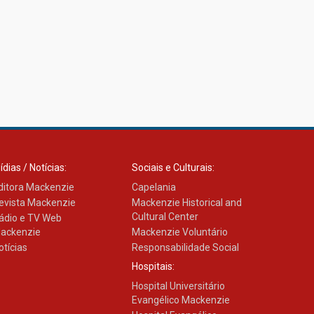
Como os pais podem investir
na educação dos filhos além
da escola
04.08.2026
ídias / Notícias:
Sociais e Culturais:
ditora Mackenzie
Capelania
evista Mackenzie
Mackenzie Historical and
Cultural Center
ádio e TV Web
ackenzie
Mackenzie Voluntário
otícias
Responsabilidade Social
Hospitais:
Hospital Universitário
Evangélico Mackenzie