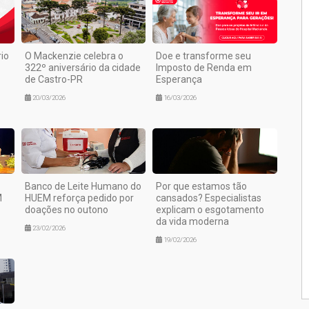
io
O Mackenzie celebra o
Doe e transforme seu
322º aniversário da cidade
Imposto de Renda em
de Castro-PR
Esperança
20/03/2026
16/03/2026
Banco de Leite Humano do
Por que estamos tão
M
HUEM reforça pedido por
cansados? Especialistas
doações no outono
explicam o esgotamento
da vida moderna
23/02/2026
19/02/2026