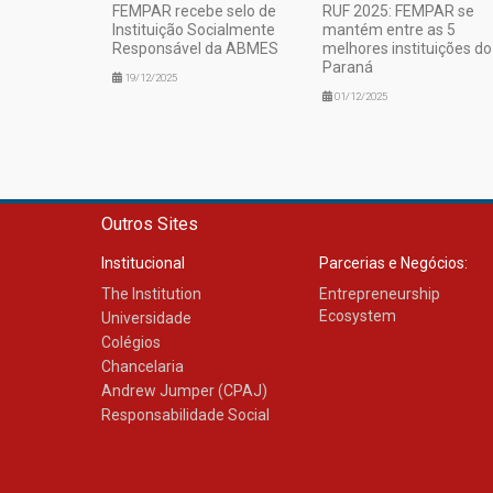
FEMPAR recebe selo de
RUF 2025: FEMPAR se
Instituição Socialmente
mantém entre as 5
Responsável da ABMES
melhores instituições do
Paraná
19/12/2025
01/12/2025
Outros Sites
Institucional
Parcerias e Negócios:
The Institution
Entrepreneurship
Ecosystem
Universidade
Colégios
Chancelaria
Andrew Jumper (CPAJ)
Responsabilidade Social