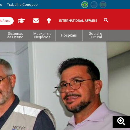
to
Trabalhe Conosco
INTERNATIONAL AFFAIRS
do Aluno
Sistemas
Mackenzie
Social e
Hospitais
de Ensino
Negócios
Cultural