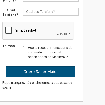
E-mail?
*
Qual seu
Seminário discute desafios
Telefone?
das novas tecnologias em
sistemas solares
residenciais
04.08.2026
Mackenzie recepciona os
Termos
Aceito receber mensagens de
calouros do segundo
conteúdo promocional
semestre de 2026
relacionados ao Mackenzie
04.08.2026
Como o Colégio Mackenzie
Brasília prepara seus
estudantes para o PAS antes
Fique tranquilo, não encheremos a sua caixa de
mesmo do Ensino Médio
spam!
04.08.2026