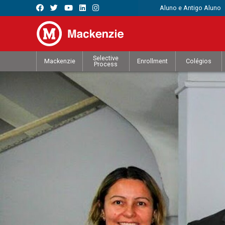
Aluno e Antigo Aluno
Selective
Mackenzie
Enrollment
Colégios
Process