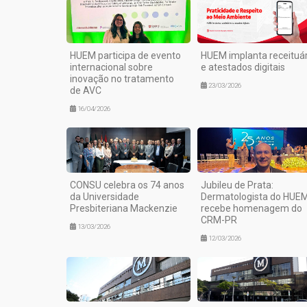
HUEM participa de evento
HUEM implanta receituár
internacional sobre
e atestados digitais
inovação no tratamento
23/03/2026
de AVC
16/04/2026
CONSU celebra os 74 anos
Jubileu de Prata:
da Universidade
Dermatologista do HUE
Presbiteriana Mackenzie
recebe homenagem do
CRM-PR
13/03/2026
12/03/2026