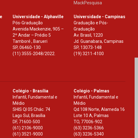
MackPesquisa
le
Universidade - Alphaville
Universidade - Campinas
Pós-Graduação
Graduação e Pós-
Avenida Mackenzie, 905 –
Graduação
2º Andar – Prédio 5
Av. Brasil, 1220
Tamboré , Barueri
Jd. Guanabara, Campinas
SP
,
06460-130
SP
,
13073-148
(11) 3555-2048/2022.
(19) 3211-4100
Colégio - Brasília
Colégio - Palmas
Infantil, Fundamental e
Infantil, Fundamental e
Médio
Médio
SHIS Ql 05 Chác. 74
Qd.108 Norte, Alameda 16
Lago Sul, Brasília
Lote 10 A, Palmas
DF
,
71600-500
TO
,
77006-902
(61) 2106-9000
(63) 3236-5366
(61) 3521-9000
(63) 3236-5340