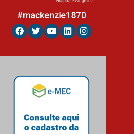
Hospital Evangélico
#mackenzie1870