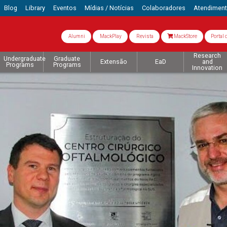
Blog
Library
Eventos
Mídias / Notícias
Colaboradores
Atendimen
Alumni
MackPlay
Revista
MackStore
Portal 
Research
Undergraduate
Graduate
Extensão
EaD
and
Programs
Programs
Innovation