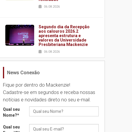
06.08.2026
Segundo dia da Recepção
aos calouros 2026.2
apresenta estrutura e
valores da Universidade
Presbiteriana Mackenzie
06.08.2026
News Conexão
Nova apresentação do
Centro de Música Brasileira
homenageia artista
Fique por dentro do Mackenzie!
brasileira
Cadastre-se em segundos e receba nossas
05.08.2026
notícias e novidades direto no seu e-mail.
Qual seu
Universidade Mackenzie
Nome?
*
realizará nova edição da
Feira EducationUSA
Qual seu
05.08.2026