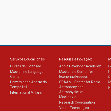
Serviços Educacionais:
Pesquisa e Inovação:
M
Cursos de Extensão
Apple Developer Academy
E
Mackenzie Language
Mackenzie Center for
R
Center
Economic Freedom
R
Universidade Aberta do
CRAAM - Center for Radio
M
Tempo Útil
Astronomy and
N
Astrophysics at
International Affairs
Mackenzie
Research Coordination
Vitrine Tecnologica