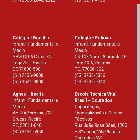
Colégio - Brasília
Colégio - Palmas
Infantil, Fundamental e
Infantil, Fundamental e
Médio
Médio
SHIS Ql 05 Chác. 74
Qd.108 Norte, Alameda 16
Lago Sul, Brasília
Lote 10 A, Palmas
DF
,
71600-500
TO
,
77006-902
(61) 2106-9000
(63) 3236-5366
(61) 3521-9000
(63) 3236-5340
Agnes – Recife
Escola Técnica Vital
Infantil, Fundamental e
Brasil – Dourados
Médio
Capacitação,
Av. Rui Barbosa, 704
Especialização e Cursos
Graças, Recife
Técnicos
PE
,
52011-040
Rua João Rosa Góes, 1760
(81) 3131-6950
– 3º andar, Vila Planalto
Dourados
/
MS