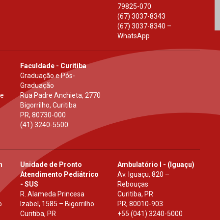
79825-070
(67) 3037-8343
(67) 3037-8340 –
WhatsApp
Faculdade - Curitiba
Graduação e Pós-
Graduação
 e
Rua Padre Anchieta, 2770
Bigorrilho, Curitiba
PR
,
80730-000
(41) 3240-5500
h
Unidade de Pronto
Ambulatório I - (Iguaçu)
Atendimento Pediátrico
Av. Iguaçu, 820 –
- SUS
Rebouças
R. Alameda Princesa
Curitiba, PR
o
Izabel, 1585 – Bigorrilho
PR
,
80010-903
Curitiba, PR
+55 (041) 3240-5000