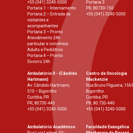
+55 (041) 3240-5000
Portaria 3
Portaria 1 – Internamento
PR
,
80730-150
Portaria 2 – Entrada de
+55 (041) 3240-5000
visitantes e
acompanhantes
Portaria 3 – Pronto
Atendimento 24h
particular e convênios
Adulto e Pediátrico
Portaria 4 – Pronto
Socorro 24h
Ambulatório II - (Cândido
Centro de Oncologia
Hartmann)
Mackenzie
Av. Cândido Hartmann,
Rua Bruno Filgueira, 1569
510 – Bigorrilho
Bigorrilho
Curitiba, PR
Curitiba, PR
PR
,
80730-440
PR
,
80.730-440
+55 (041) 3240-5000
+55 (041) 3240-5000
Ambulatório Acadêmico
Faculdade Evangélica
Rua Luiz Leitner, 50 -
Mackenzie do Paraná