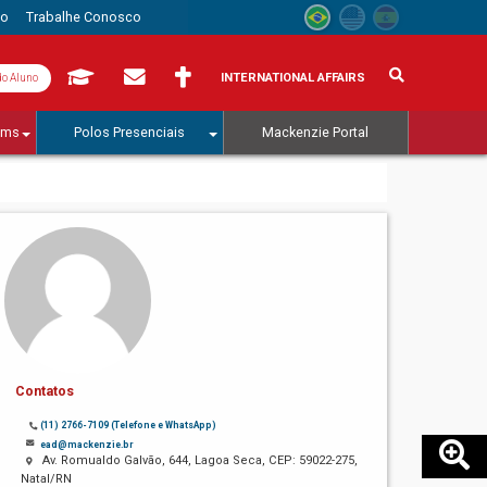
to
Trabalhe Conosco
INTERNATIONAL AFFAIRS
do Aluno
ams
Polos Presenciais
Mackenzie Portal
Contatos
(11) 2766-7109 (Telefone e WhatsApp)
ead@mackenzie.br
Av. Romualdo Galvão, 644, Lagoa Seca, CEP: 59022-275,
Natal/RN