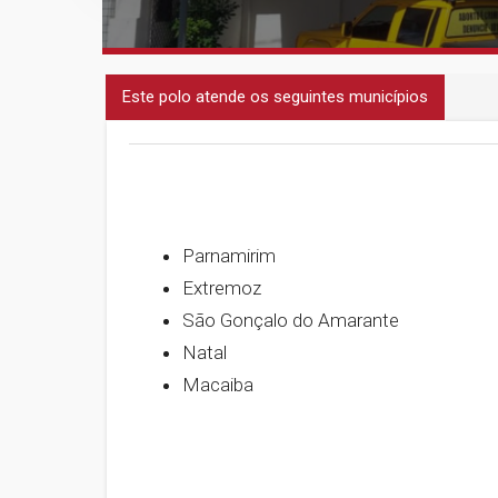
Este polo atende os seguintes municípios
Parnamirim
Extremoz
São Gonçalo do Amarante
Natal
Macaiba