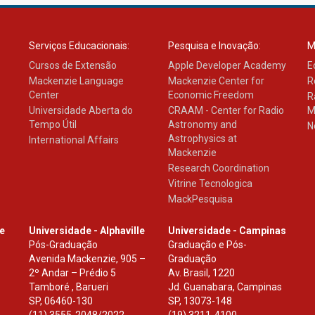
Serviços Educacionais:
Pesquisa e Inovação:
M
Cursos de Extensão
Apple Developer Academy
E
Mackenzie Language
Mackenzie Center for
R
Center
Economic Freedom
R
Universidade Aberta do
CRAAM - Center for Radio
M
Tempo Útil
Astronomy and
N
Astrophysics at
International Affairs
Mackenzie
Research Coordination
Vitrine Tecnologica
MackPesquisa
le
Universidade - Alphaville
Universidade - Campinas
Pós-Graduação
Graduação e Pós-
Avenida Mackenzie, 905 –
Graduação
2º Andar – Prédio 5
Av. Brasil, 1220
Tamboré , Barueri
Jd. Guanabara, Campinas
SP
,
06460-130
SP
,
13073-148
(11) 3555-2048/2022.
(19) 3211-4100