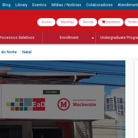
Blog
Library
Eventos
Mídias / Notícias
Colaboradores
Atendimen
Alumni
MackPlay
Revista
MackStore
Portal 
Processos Seletivos
Enrollment
Undergraduate Progr
 do Norte
Natal