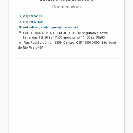
Coordenadora
(17) 3222-4170
(17) 99662-4334
ead.polosaojosedoriopreto@mackenzie.br
EXCEPCIONALMENTE EM JULHO - De segunda a sexta-
feira, das 13h30 às 17h30 após julho 14h00 às 18h00.
Rua Rubião Júnior, 3308, Centro, CEP: 15010-090, São José
do Rio Preto/SP