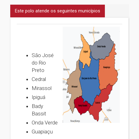
Este polo atende os seguintes municípios
São José
do Rio
Preto
Cedral
Mirassol
Ipiguá
Bady
Bassit
Onda Verde
Guapiaçu