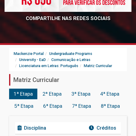
COMPARTILHE NAS REDES SOCIAIS
Mackenzie Portal
Undergraduate Programs
University - EaD
Comunicação e Letras
Licenciatura em Letras: Português
Matriz Curricular
Matriz Curricular
1ª Etapa
2ª Etapa
3ª Etapa
4ª Etapa
5ª Etapa
6ª Etapa
7ª Etapa
8ª Etapa
Disciplina
Créditos