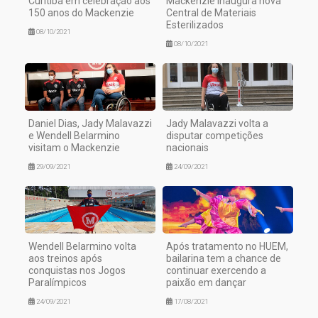
Curitiba em celebração aos
Mackenzie inaugura nova
150 anos do Mackenzie
Central de Materiais
Esterilizados
08/10/2021
08/10/2021
Daniel Dias, Jady Malavazzi
Jady Malavazzi volta a
e Wendell Belarmino
disputar competições
visitam o Mackenzie
nacionais
29/09/2021
24/09/2021
Wendell Belarmino volta
Após tratamento no HUEM,
aos treinos após
bailarina tem a chance de
conquistas nos Jogos
continuar exercendo a
Paralímpicos
paixão em dançar
24/09/2021
17/08/2021