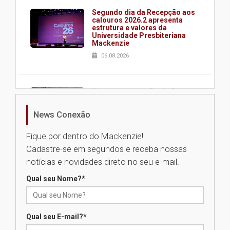
Segundo dia da Recepção aos
calouros 2026.2 apresenta
estrutura e valores da
Universidade Presbiteriana
Mackenzie
06.08.2026
Nova apresentação do Centro
de Música Brasileira
homenageia artista brasileira
News Conexão
05.08.2026
Fique por dentro do Mackenzie!
Cadastre-se em segundos e receba nossas
Universidade Mackenzie
notícias e novidades direto no seu e-mail.
realizará nova edição da Feira
EducationUSA
Qual seu Nome?
*
05.08.2026
Qual seu E-mail?
*
Seminário discute desafios
das novas tecnologias em