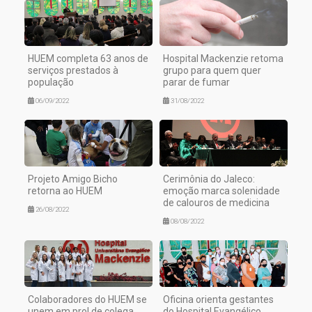
HUEM completa 63 anos de
Hospital Mackenzie retoma
serviços prestados à
grupo para quem quer
população
parar de fumar
06/09/2022
31/08/2022
Projeto Amigo Bicho
Cerimônia do Jaleco:
retorna ao HUEM
emoção marca solenidade
de calouros de medicina
26/08/2022
08/08/2022
Colaboradores do HUEM se
Oficina orienta gestantes
unem em prol de colega
do Hospital Evangélico