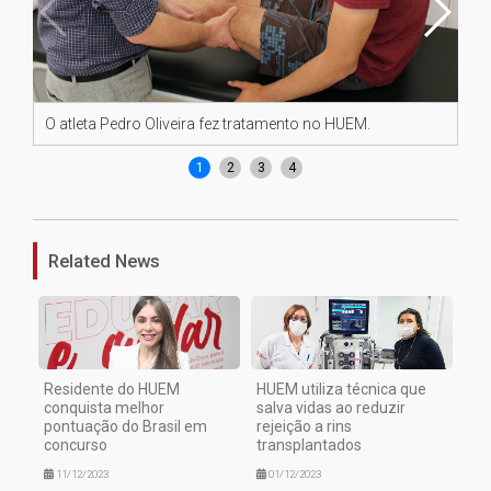
O atleta Pedro Oliveira fez tratamento no HUEM.
O a
1
2
3
4
Related News
Residente do HUEM
HUEM utiliza técnica que
conquista melhor
salva vidas ao reduzir
pontuação do Brasil em
rejeição a rins
concurso
transplantados
11/12/2023
01/12/2023