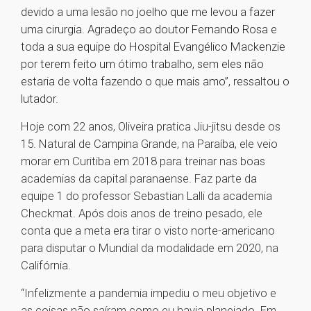
devido a uma lesão no joelho que me levou a fazer
uma cirurgia. Agradeço ao doutor Fernando Rosa e
toda a sua equipe do Hospital Evangélico Mackenzie
por terem feito um ótimo trabalho, sem eles não
estaria de volta fazendo o que mais amo”, ressaltou o
lutador.
Hoje com 22 anos, Oliveira pratica Jiu-jitsu desde os
15. Natural de Campina Grande, na Paraíba, ele veio
morar em Curitiba em 2018 para treinar nas boas
academias da capital paranaense. Faz parte da
equipe 1 do professor Sebastian Lalli da academia
Checkmat. Após dois anos de treino pesado, ele
conta que a meta era tirar o visto norte-americano
para disputar o Mundial da modalidade em 2020, na
Califórnia.
“Infelizmente a pandemia impediu o meu objetivo e
as coisas não saíram como eu havia planejado. Em