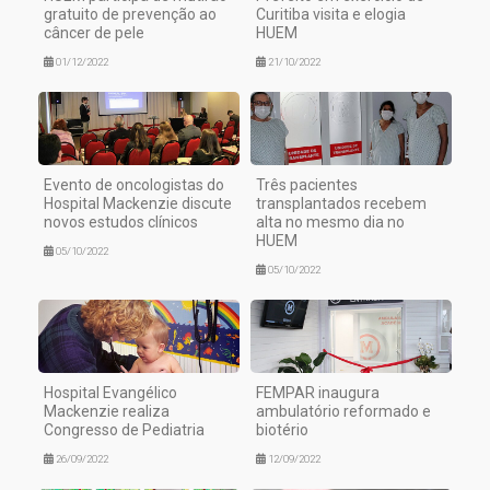
gratuito de prevenção ao
Curitiba visita e elogia
câncer de pele
HUEM
01/12/2022
21/10/2022
Evento de oncologistas do
Três pacientes
Hospital Mackenzie discute
transplantados recebem
novos estudos clínicos
alta no mesmo dia no
HUEM
05/10/2022
05/10/2022
Hospital Evangélico
FEMPAR inaugura
Mackenzie realiza
ambulatório reformado e
Congresso de Pediatria
biotério
26/09/2022
12/09/2022