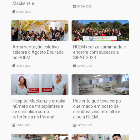
Mackenzie
28/08/2023
29/08/2023
Amamentação coletiva
HUEM realiza caminhada e
celebra o Agosto Dourado
encerra com sucesso a
no HUEM
SIPAT 2023
08/08/2023
26/06/2023
Hospital Mackenzie amplia
Paciente que teve corpo
número de transplantes e
queimado em posto de
se consolida como
combustíveis tem alta e
referência no Paraná
elogia HUEM
11/05/2023
04/04/2023