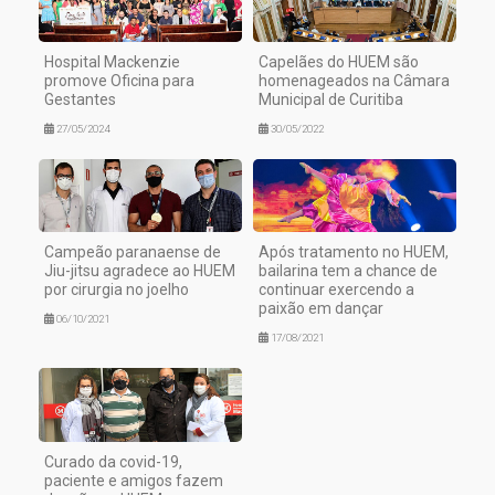
Hospital Mackenzie
Capelães do HUEM são
promove Oficina para
homenageados na Câmara
Gestantes
Municipal de Curitiba
27/05/2024
30/05/2022
Campeão paranaense de
Após tratamento no HUEM,
Jiu-jitsu agradece ao HUEM
bailarina tem a chance de
por cirurgia no joelho
continuar exercendo a
paixão em dançar
06/10/2021
17/08/2021
Curado da covid-19,
paciente e amigos fazem