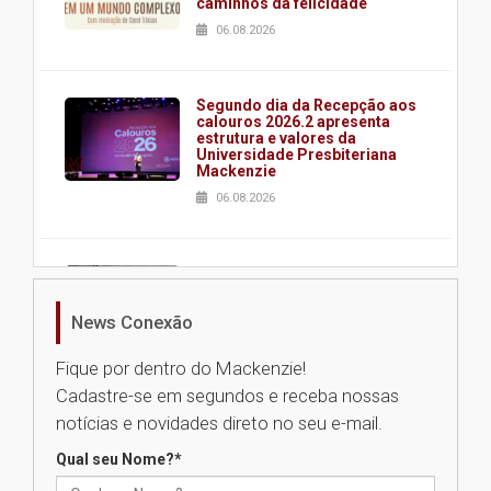
caminhos da felicidade
06.08.2026
Segundo dia da Recepção aos
calouros 2026.2 apresenta
estrutura e valores da
Universidade Presbiteriana
Mackenzie
06.08.2026
Nova apresentação do Centro
de Música Brasileira
homenageia artista brasileira
News Conexão
05.08.2026
Fique por dentro do Mackenzie!
Cadastre-se em segundos e receba nossas
Universidade Mackenzie
notícias e novidades direto no seu e-mail.
realizará nova edição da Feira
EducationUSA
Qual seu Nome?
*
05.08.2026