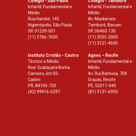
Colégio - São Paulo
Colégio - Tamboré
Infantil, Fundamental e
Infantil, Fundamental e
Médio
Médio
Rua Itambé, 145
Av. Mackenzie
Higienópolis, São Paulo
Tamboré, Barueri
SP
,
01239-001
SP
,
06460-130
(11) 2766-7600
(11) 3555-2000
(11) 3121-4600
Instituto Cristão - Castro
Agnes – Recife
Técnico e Médio
Infantil, Fundamental e
Rod. Guataçara Borba
Médio
Carneiro, km 03
Av. Rui Barbosa, 704
Castro
Graças, Recife
PR
,
84165-720
PE
,
52011-040
(42) 99916-0297
(81) 3131-6950