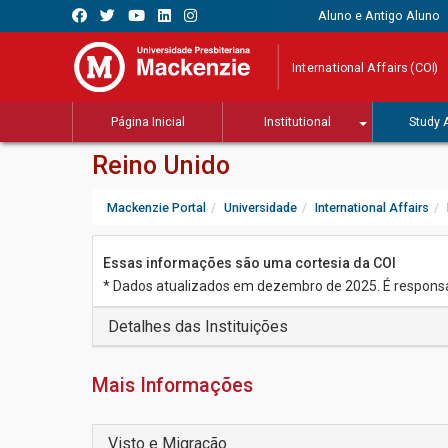
Aluno e Antigo Aluno
International Affairs (COI)
Página Inicial
Institutional
Study 
Reino Unido
Mackenzie Portal
Universidade
International Affairs
Essas informações são uma cortesia da COI
* Dados atualizados em dezembro de 2025. É responsabi
Detalhes das Instituições
Mais Informações
Visto e Migração