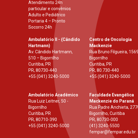
Atendimento 24h
particular e convênios
Adulto e Pediátrico
Portaria 4 – Pronto
Socorro 24h
Ambulatório II - (Cândido
Centro de Oncologia
Hartmann)
Mackenzie
Av. Cândido Hartmann,
Rua Bruno Filgueira, 1569
510 – Bigorrilho
Bigorrilho
Curitiba, PR
Curitiba, PR
PR
,
80730-440
PR
,
80.730-440
+55 (041) 3240-5000
+55 (041) 3240-5000
Ambulatório Acadêmico
Faculdade Evangélica
Rua Luiz Leitner, 50 -
Mackenzie do Paraná
Bigorrilho
Rua Padre Anchieta, 277
Curitiba, PR
Bigorrilho, Curitiba
PR
,
80710-390
PR
,
80730-000
+55 (041) 3240-5000
(41) 3240-5500
fempar@fempar.edu.br