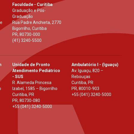
Faculdade - Curitiba
Graduação e Pós-
Graduação
 e
Rua Padre Anchieta, 2770
Bigorrilho, Curitiba
PR
,
80730-000
(41) 3240-5500
h
Unidade de Pronto
Ambulatório I - (Iguaçu)
Atendimento Pediátrico
Av. Iguaçu, 820 –
- SUS
Rebouças
R. Alameda Princesa
Curitiba, PR
o
Izabel, 1585 – Bigorrilho
PR
,
80010-903
Curitiba, PR
+55 (041) 3240-5000
PR
,
80730-080
+55 (041) 3240-5000