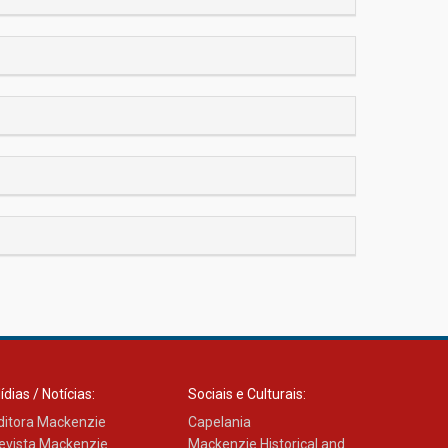
ídias / Notícias:
Sociais e Culturais:
ditora Mackenzie
Capelania
evista Mackenzie
Mackenzie Historical and