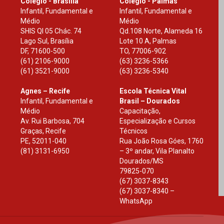
Colégio - Brasília
Colégio - Palmas
Infantil, Fundamental e
Infantil, Fundamental e
Médio
Médio
SHIS Ql 05 Chác. 74
Qd.108 Norte, Alameda 16
Lago Sul, Brasília
Lote 10 A, Palmas
DF
,
71600-500
TO
,
77006-902
(61) 2106-9000
(63) 3236-5366
(61) 3521-9000
(63) 3236-5340
Agnes – Recife
Escola Técnica Vital
Infantil, Fundamental e
Brasil – Dourados
Médio
Capacitação,
Av. Rui Barbosa, 704
Especialização e Cursos
Graças, Recife
Técnicos
PE
,
52011-040
Rua João Rosa Góes, 1760
(81) 3131-6950
– 3º andar, Vila Planalto
Dourados
/
MS
79825-070
(67) 3037-8343
(67) 3037-8340 –
WhatsApp