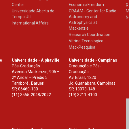
Center
Economic Freedom
R
Universidade Aberta do
CRAAM - Center for Radio
M
Tempo Útil
Astronomy and
N
Astrophysics at
International Affairs
Mackenzie
Research Coordination
Vitrine Tecnologica
MackPesquisa
le
Universidade - Alphaville
Universidade - Campinas
Pós-Graduação
Graduação e Pós-
Avenida Mackenzie, 905 –
Graduação
2º Andar – Prédio 5
Av. Brasil, 1220
Tamboré , Barueri
Jd. Guanabara, Campinas
SP
,
06460-130
SP
,
13073-148
(11) 3555-2048/2022.
(19) 3211-4100