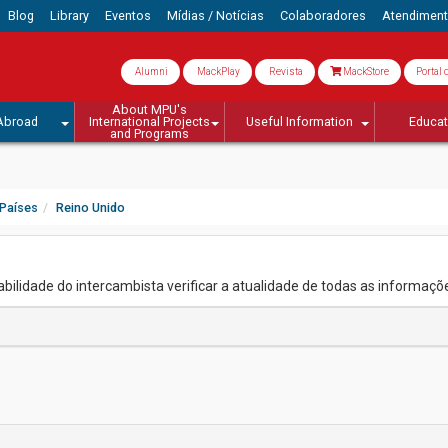
Blog
Library
Eventos
Mídias / Notícias
Colaboradores
Atendimen
Alumni
MackPlay
Revista
MackStore
Portal 
About MPU's
Abroad
International Projects
Useful Information
Educa
and Programs
Países
Reino Unido
lidade do intercambista verificar a atualidade de todas as informaçõe