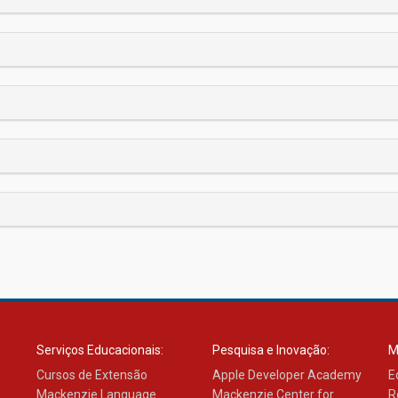
Serviços Educacionais:
Pesquisa e Inovação:
M
Cursos de Extensão
Apple Developer Academy
E
Mackenzie Language
Mackenzie Center for
R