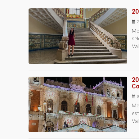
20
2
Meu
se
Val
20
Co
0
Me
est
Val