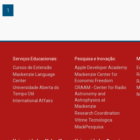
1
Serviços Educacionais:
Pesquisa e Inovação:
M
Cursos de Extensão
Apple Developer Academy
E
Mackenzie Language
Mackenzie Center for
R
Center
Economic Freedom
R
Universidade Aberta do
CRAAM - Center for Radio
M
Tempo Útil
Astronomy and
N
Astrophysics at
International Affairs
Mackenzie
Research Coordination
Vitrine Tecnologica
MackPesquisa