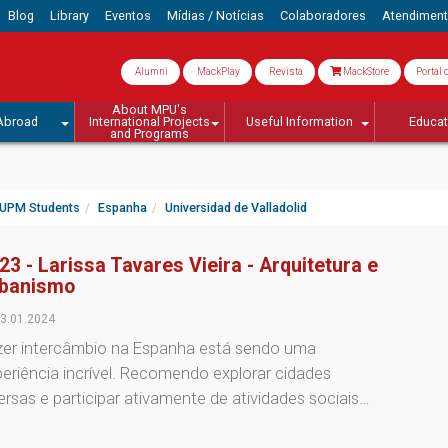
Blog
Library
Eventos
Mídias / Notícias
Colaboradores
Atendimen
Alumni
MackPlay
Revista
MackStore
Portal 
About MPU's
Abroad
International Projects
Useful Information
Educa
and Programs
UPM Students
Espanha
Universidad de Valladolid
23 - Larissa Tavares Vieira - Arquitetura e
banismo
3.01.2024
zer intercâmbio na Espanha está sendo uma
eriência incrível. Recomendo explorar cidades
ersas e participar ativamente de atividades sociais…