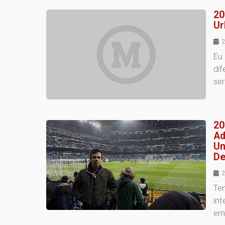
20
Ur
2
Eu 
dif
ser
20
Ad
Un
De
2
Ten
int
em 