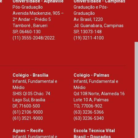
le
Universidade - Alphaville
Universidade - Campinas
Pós-Graduação
Graduação e Pós-
Avenida Mackenzie, 905 –
Graduação
2º Andar – Prédio 5
Av. Brasil, 1220
Tamboré , Barueri
Jd. Guanabara, Campinas
SP
,
06460-130
SP
,
13073-148
(11) 3555-2048/2022.
(19) 3211-4100
Colégio - Brasília
Colégio - Palmas
Infantil, Fundamental e
Infantil, Fundamental e
Médio
Médio
SHIS Ql 05 Chác. 74
Qd.108 Norte, Alameda 16
Lago Sul, Brasília
Lote 10 A, Palmas
DF
,
71600-500
TO
,
77006-902
(61) 2106-9000
(63) 3236-5366
(61) 3521-9000
(63) 3236-5340
Agnes – Recife
Escola Técnica Vital
Infantil, Fundamental e
Brasil – Dourados