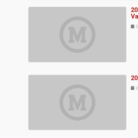
20
Va
2
20
2