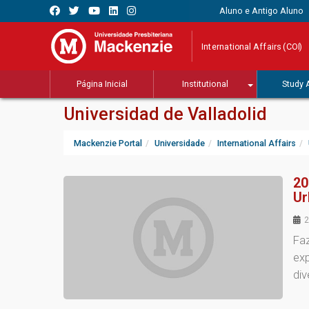
Aluno e Antigo Aluno
International Affairs (COI)
Página Inicial
Institutional
Study 
Universidad de Valladolid
Mackenzie Portal
Universidade
International Affairs
20
Ur
2
Fa
exp
div