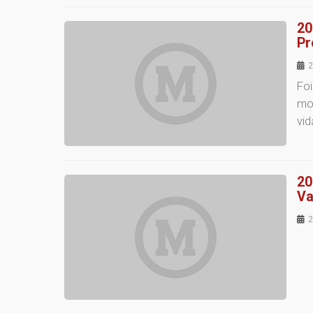
20
Pr
2
Foi
mob
vid
20
Va
2