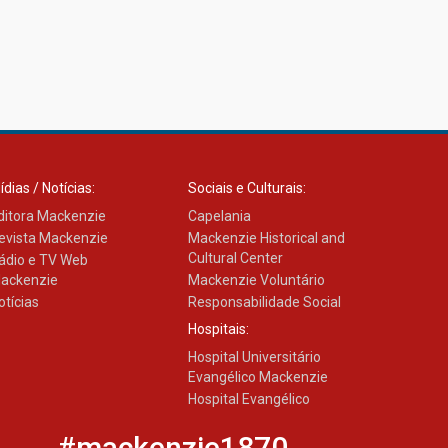
ídias / Notícias:
Sociais e Culturais:
ditora Mackenzie
Capelania
evista Mackenzie
Mackenzie Historical and
Cultural Center
ádio e TV Web
ackenzie
Mackenzie Voluntário
otícias
Responsabilidade Social
Hospitais:
Hospital Universitário
Evangélico Mackenzie
Hospital Evangélico
#mackenzie1870