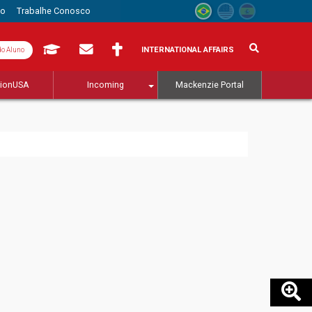
to
Trabalhe Conosco
INTERNATIONAL AFFAIRS
do Aluno
tionUSA
Incoming
Mackenzie Portal