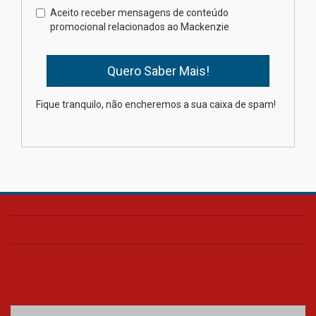
Como os pais podem investir
Aceito receber mensagens de conteúdo
na educação dos filhos além da
promocional relacionados ao Mackenzie
escola
04.08.2026
XIII Fórum de Aprendizagem
Fique tranquilo, não encheremos a sua caixa de spam!
Transformadora reúne
docentes para debater
inovação e desafios da
educação superior
04.08.2026