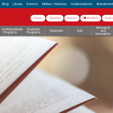
Blog
Library
Eventos
Mídias / Notícias
Colaboradores
Atendimen
Alumni
MackPlay
Revista
MackStore
Portal 
Research
Undergraduate
Graduate
Extensão
EaD
and
Programs
Programs
Innovation