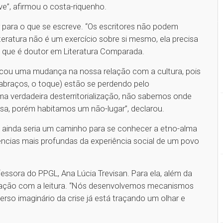
e”, afirmou o costa-riquenho.
 para o que se escreve. “Os escritores não podem
eratura não é um exercício sobre si mesmo, ela precisa
n, que é doutor em Literatura Comparada.
ocou uma mudança na nossa relação com a cultura, pois
 abraços, o toque) estão se perdendo pelo
ma verdadeira desterritorialização, não sabemos onde
a, porém habitamos um não-lugar”, declarou.
a ainda seria um caminho para se conhecer a etno-alma
ências mais profundas da experiência social de um povo
ssora do PPGL, Ana Lúcia Trevisan. Para ela, além da
elação com a leitura. “Nós desenvolvemos mecanismos
rso imaginário da crise já está traçando um olhar e