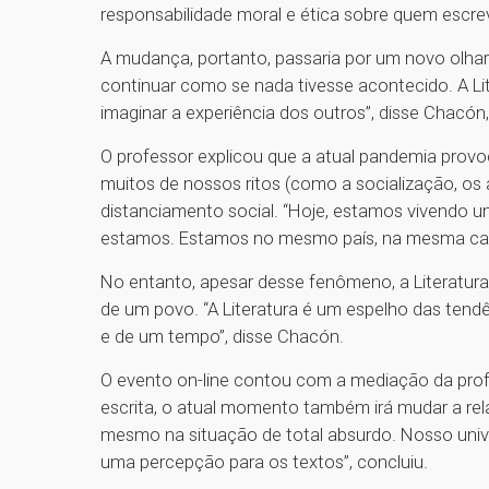
responsabilidade moral e ética sobre quem escrev
A mudança, portanto, passaria por um novo olhar
continuar como se nada tivesse acontecido. A Lit
imaginar a experiência dos outros”, disse Chacó
O professor explicou que a atual pandemia prov
muitos de nossos ritos (como a socialização, os
distanciamento social. “Hoje, estamos vivendo u
estamos. Estamos no mesmo país, na mesma cas
No entanto, apesar desse fenômeno, a Literatur
de um povo. “A Literatura é um espelho das tend
e de um tempo”, disse Chacón.
O evento on-line contou com a mediação da profe
escrita, o atual momento também irá mudar a r
mesmo na situação de total absurdo. Nosso unive
uma percepção para os textos”, concluiu.