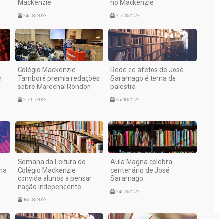
Mackenzie
no Mackenzie
24/08/2023
21/08/2023
Colégio Mackenzie
Rede de afetos de José
m
Tamboré premia redações
Saramago é tema de
sobre Marechal Rondon
palestra
21/11/2022
25/10/2022
Semana da Leitura do
Aula Magna celebra
 na
Colégio Mackenzie
centenário de José
convida alunos a pensar
Saramago
nação independente
24/03/2022
16/08/2022