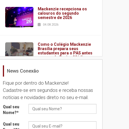
Mackenzie recepciona os
calouros do segundo
semestre de 2026
04.08.2026
Como o Colégio Mackenzie
Brasília prepara seus
estudantes para o PAS antes
mesmo do Ensino Médio
04.08.2026
News Conexão
Fique por dentro do Mackenzie!
Como os pais podem investir
na educação dos filhos além
Cadastre-se em segundos e receba nossas
da escola
notícias e novidades direto no seu e-mail.
04.08.2026
Qual seu
Nome?
*
XIII Fórum de Aprendizagem
Transformadora reúne
Qual seu
docentes para debater