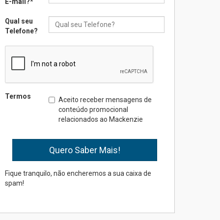
E-mail?
*
inovação e desafios da
educação superior
Qual seu
04.08.2026
Telefone?
Professora do Mackenzie é
finalista do Prêmio Jabuti
com obra sobre ética e
arquitetura contemporânea
04.08.2026
Termos
Aceito receber mensagens de
conteúdo promocional
relacionados ao Mackenzie
Semana Internacional
Mackenzie promove
parcerias internacionais
03.08.2026
Fique tranquilo, não encheremos a sua caixa de
spam!
Oncologista do HUEM
ressalta importância da
prevenção e diagnóstico
precoce do câncer de
pulmão