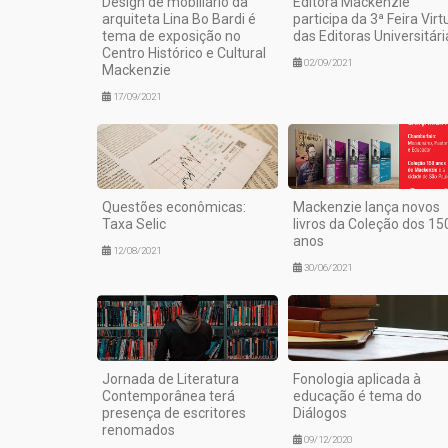
Design de mobiliário da
Editora Mackenzie
arquiteta Lina Bo Bardi é
participa da 3ª Feira Virt
tema de exposição no
das Editoras Universitári
Centro Histórico e Cultural
02/09/2021
Mackenzie
17/09/2021
Questões econômicas:
Mackenzie lança novos
Taxa Selic
livros da Coleção dos 15
anos
12/08/2021
30/06/2021
Jornada de Literatura
Fonologia aplicada à
Contemporânea terá
educação é tema do
presença de escritores
Diálogos
renomados
09/12/2020