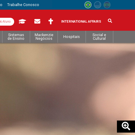
to
Trabalhe Conosco
INTERNATIONAL AFFAIRS
do Aluno
Sistemas
Mackenzie
Social e
Hospitais
de Ensino
Negócios
Cultural