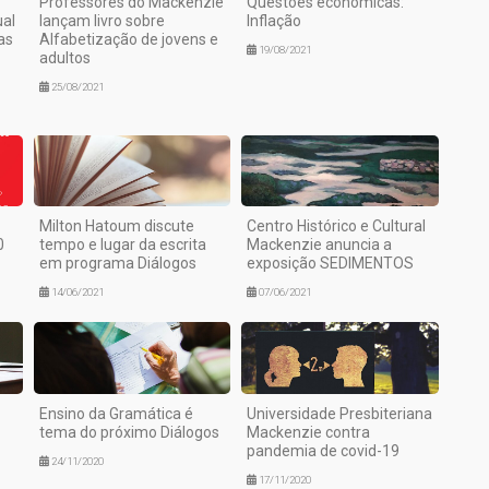
Professores do Mackenzie
Questões econômicas:
ual
lançam livro sobre
Inflação
as
Alfabetização de jovens e
19/08/2021
adultos
25/08/2021
Milton Hatoum discute
Centro Histórico e Cultural
0
tempo e lugar da escrita
Mackenzie anuncia a
em programa Diálogos
exposição SEDIMENTOS
14/06/2021
07/06/2021
Ensino da Gramática é
Universidade Presbiteriana
tema do próximo Diálogos
Mackenzie contra
pandemia de covid-19
24/11/2020
17/11/2020