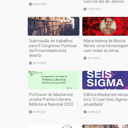
Livro no Rio de Janeiro
04/09/2025
11/09/2023
Submissão de trabalhos
Maria Helena de Moura
para II Congresso Poéticas
Neves: uma homenage
da Proximidade está
com todas as letras
aberto
19/12/2022
16/01/2023
Professor do Mackenzie
Editora Mackenzie lança
recebe Prêmio Literário
livro 'O Lean Seis Sigma
Biblioteca Nacional 2022
atualidade'
19/10/2022
25/08/2022