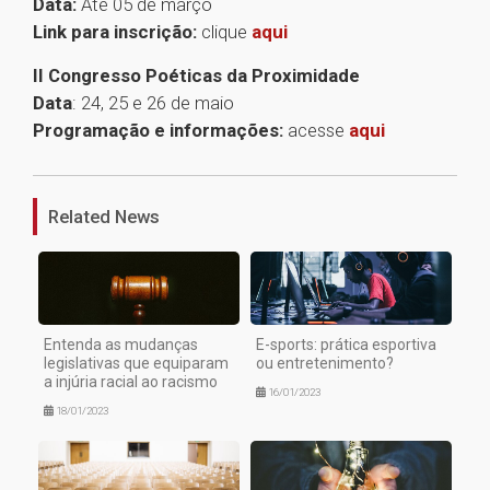
Data:
Até 05 de março
Link para inscrição:
clique
aqui
II Congresso Poéticas da Proximidade
Data
: 24, 25 e 26 de maio
Programação e informações:
acesse
aqui
1
Related News
Entenda as mudanças
E-sports: prática esportiva
legislativas que equiparam
ou entretenimento?
a injúria racial ao racismo
16/01/2023
18/01/2023