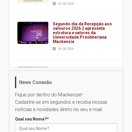
06.08.2026
Segundo dia da Recepção aos
calouros 2026.2 apresenta
estrutura e valores da
Universidade Presbiteriana
Mackenzie
06.08.2026
Nova apresentação do Centro
de Música Brasileira
homenageia artista brasileira
News Conexão
05.08.2026
Fique por dentro do Mackenzie!
Cadastre-se em segundos e receba nossas
Universidade Mackenzie
notícias e novidades direto no seu e-mail.
realizará nova edição da Feira
EducationUSA
Qual seu Nome?
*
05.08.2026