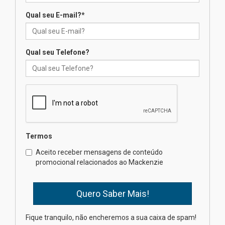
Qual seu E-mail?
*
Seminário discute desafios
das novas tecnologias em
sistemas solares residenciais
04.08.2026
Qual seu Telefone?
Mackenzie recepciona os
calouros do segundo semestre
de 2026
04.08.2026
Termos
Como o Colégio Mackenzie
Brasília prepara seus
Aceito receber mensagens de conteúdo
estudantes para o PAS antes
promocional relacionados ao Mackenzie
mesmo do Ensino Médio
04.08.2026
Como os pais podem investir
Fique tranquilo, não encheremos a sua caixa de spam!
na educação dos filhos além da