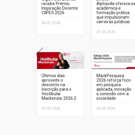
recebe Prêmio
Alphaville oferece e
Inspiração Docente
acadêmica e
CIIPES 2026
formação prática
que impulsionam
carreiras jurídicas
06.07.2026
07.05.2026
Últimos dias:
MackPesquisa
aproveite o
2026 reforça foco
desconto na
em pesquisa
inscrição para o
aplicada, inovação
Vestibular
e conexão com a
Mackenzie 2026.2
sociedade
07.05.2026
04.05.2026