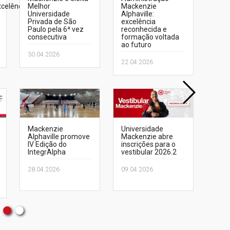
xcelência
Melhor
Mackenzie
Alph
Universidade
Alphaville:
Intel
Privada de São
excelência
Artif
Paulo pela 6ª vez
reconhecida e
do d
consecutiva
formação voltada
Star
ao futuro
30.04.2026
10.0
22.04.2026
Mackenzie
Universidade
Ceri
Alphaville promove
Mackenzie abre
Jale
IV Edição do
inscrições para o
entr
IntegrAlpha
vestibular 2026.2
alun
em A
28.04.2026
09.04.2026
09.0