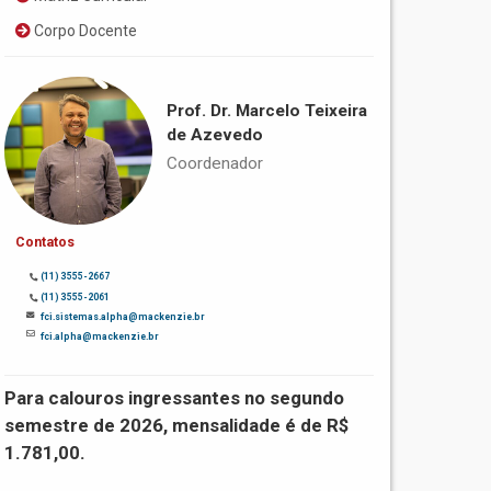
Corpo Docente
Prof. Dr. Marcelo Teixeira
de Azevedo
Coordenador
Contatos
(11) 3555-2667
(11) 3555-2061
fci.sistemas.alpha@mackenzie.br
fci.alpha@mackenzie.br
Para calouros ingressantes no segundo
semestre de 2026, mensalidade é de R$
1.781,00.