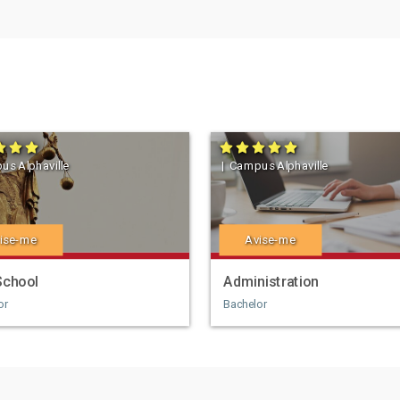
us Alphaville
| Campus Alphaville
ise-me
Avise-me
School
Administration
or
Bachelor