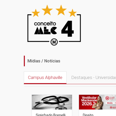
Mídias / Notícias
Campus Alphaville
Destaques - Universida
Sigisfredo Brenelli
Direito