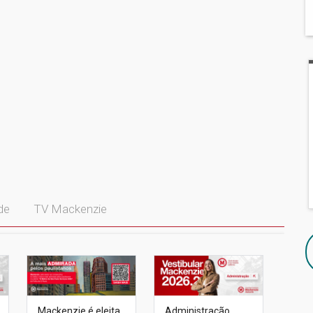
de
TV Mackenzie
Mackenzie é eleita
Administração
UPM