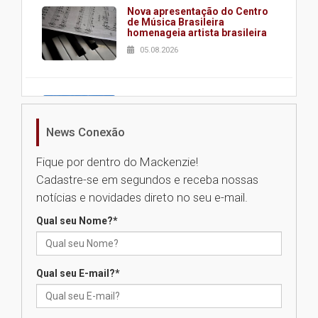
Nova apresentação do Centro
de Música Brasileira
homenageia artista brasileira
05.08.2026
Universidade Mackenzie
realizará nova edição da Feira
EducationUSA
News Conexão
05.08.2026
Fique por dentro do Mackenzie!
Cadastre-se em segundos e receba nossas
Seminário discute desafios
notícias e novidades direto no seu e-mail.
das novas tecnologias em
sistemas solares residenciais
Qual seu Nome?
*
04.08.2026
Qual seu E-mail?
*
Mackenzie recepciona os
calouros do segundo semestre
de 2026
04.08.2026