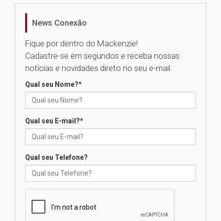
Nova apresentação do Centro
de Música Brasileira
homenageia artista brasileira
News Conexão
05.08.2026
Fique por dentro do Mackenzie!
Cadastre-se em segundos e receba nossas
Universidade Mackenzie
notícias e novidades direto no seu e-mail.
realizará nova edição da Feira
EducationUSA
Qual seu Nome?
*
05.08.2026
Qual seu E-mail?
*
Seminário discute desafios
das novas tecnologias em
sistemas solares residenciais
04.08.2026
Qual seu Telefone?
Mackenzie recepciona os
calouros do segundo semestre
de 2026
04.08.2026