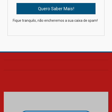
04.08.2026
XIII Fórum de Aprendizagem
Fique tranquilo, não encheremos a sua caixa de spam!
Transformadora reúne
docentes para debater
inovação e desafios da
educação superior
04.08.2026