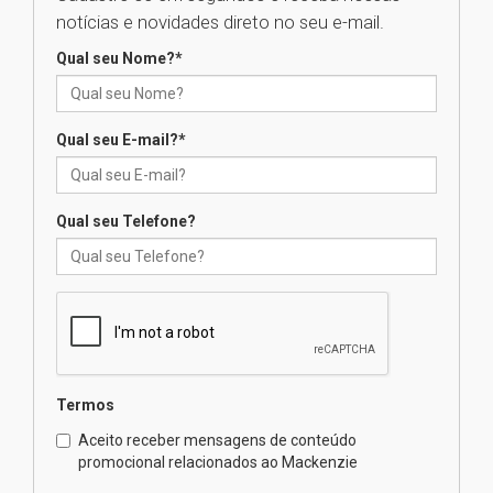
Seminário discute desafios
notícias e novidades direto no seu e-mail.
das novas tecnologias em
sistemas solares residenciais
Qual seu Nome?
*
04.08.2026
Qual seu E-mail?
*
Mackenzie recepciona os
calouros do segundo semestre
de 2026
04.08.2026
Qual seu Telefone?
Como o Colégio Mackenzie
Brasília prepara seus
estudantes para o PAS antes
mesmo do Ensino Médio
04.08.2026
Termos
Como os pais podem investir
Aceito receber mensagens de conteúdo
na educação dos filhos além da
promocional relacionados ao Mackenzie
escola