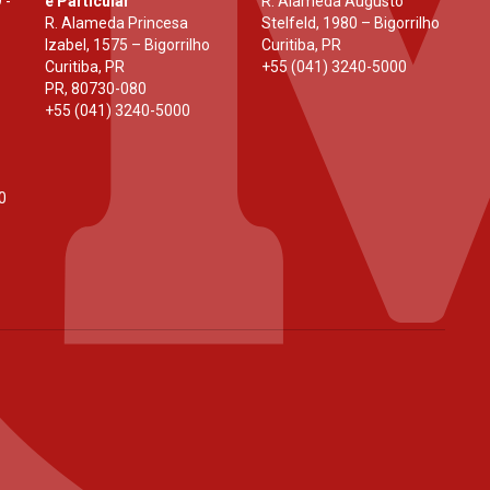
 -
e Particular
R. Alameda Augusto
R. Alameda Princesa
Stelfeld, 1980 – Bigorrilho
Izabel, 1575 – Bigorrilho
Curitiba, PR
Curitiba, PR
+55 (041) 3240-5000
PR
,
80730-080
+55 (041) 3240-5000
0