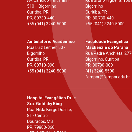
Av. Cândido Hartmann,
Rua Bruno Filgueira, 1569
510 – Bigorrilho
Bigorrilho
Curitiba, PR
Curitiba, PR
PR
,
80730-440
PR
,
80.730-440
+55 (041) 3240-5000
+55 (041) 3240-5000
Ambulatório Acadêmico
Faculdade Evangélica
Rua Luiz Leitner, 50 -
Mackenzie do Paraná
Bigorrilho
Rua Padre Anchieta, 277
Curitiba, PR
Bigorrilho, Curitiba
PR
,
80710-390
PR
,
80730-000
+55 (041) 3240-5000
(41) 3240-5500
fempar@fempar.edu.br
Hospital Evangélico Dr. e
Sra. Goldsby King
Rua: Hilda Bergo Duarte,
81 - Centro
Dourados, MS
PR
,
79803-060