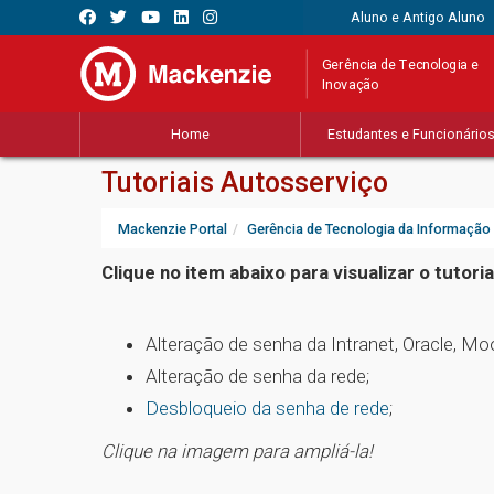
Aluno e Antigo Aluno
Gerência de Tecnologia e
Inovação
Home
Estudantes e Funcionário
Tutoriais Autosserviço
Mackenzie Portal
Gerência de Tecnologia da Informação
Clique no item abaixo para visualizar o tutori
Alteração de senha da Intranet, Oracle, Moo
Alteração de senha da rede;
Desbloqueio da senha de rede
;
Clique na imagem para ampliá-la!