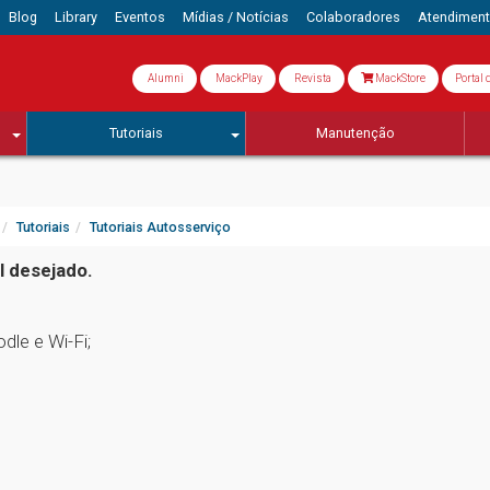
Blog
Library
Eventos
Mídias / Notícias
Colaboradores
Atendimen
Alumni
MackPlay
Revista
MackStore
Portal 
s
Tutoriais
Manutenção
Tutoriais
Tutoriais Autosserviço
al desejado.
dle e Wi-Fi;