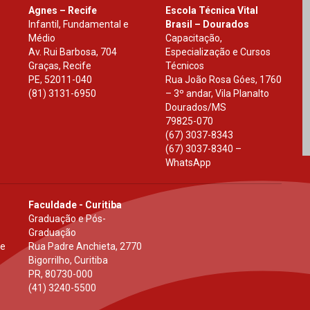
Agnes – Recife
Escola Técnica Vital
Infantil, Fundamental e
Brasil – Dourados
Médio
Capacitação,
Av. Rui Barbosa, 704
Especialização e Cursos
Graças, Recife
Técnicos
PE
,
52011-040
Rua João Rosa Góes, 1760
(81) 3131-6950
– 3º andar, Vila Planalto
Dourados
/
MS
79825-070
(67) 3037-8343
(67) 3037-8340 –
WhatsApp
Faculdade - Curitiba
Graduação e Pós-
Graduação
 e
Rua Padre Anchieta, 2770
Bigorrilho, Curitiba
PR
,
80730-000
(41) 3240-5500