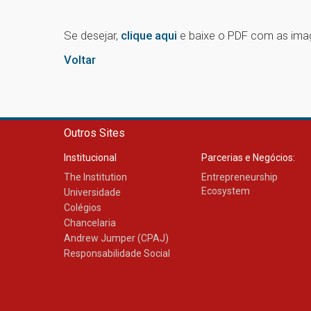
Se desejar,
clique aqui
e baixe o PDF com as image
Voltar
Outros Sites
Institucional
Parcerias e Negócios:
The Institution
Entrepreneurship
Ecosystem
Universidade
Colégios
Chancelaria
Andrew Jumper (CPAJ)
Responsabilidade Social