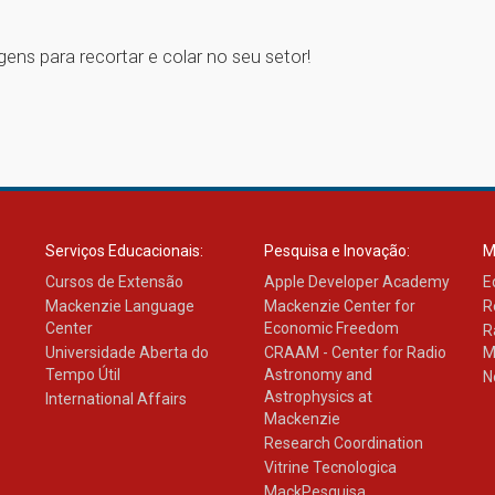
ns para recortar e colar no seu setor!
Serviços Educacionais:
Pesquisa e Inovação:
M
Cursos de Extensão
Apple Developer Academy
E
Mackenzie Language
Mackenzie Center for
R
Center
Economic Freedom
R
Universidade Aberta do
CRAAM - Center for Radio
M
Tempo Útil
Astronomy and
N
Astrophysics at
International Affairs
Mackenzie
Research Coordination
Vitrine Tecnologica
MackPesquisa