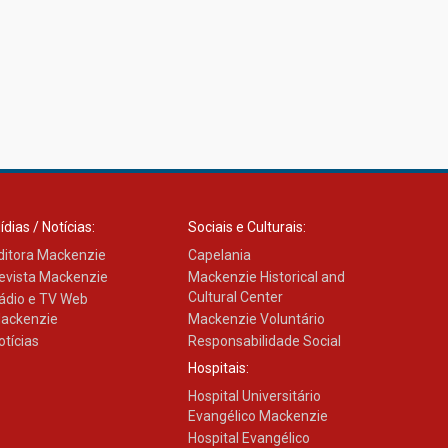
ídias / Notícias:
Sociais e Culturais:
ditora Mackenzie
Capelania
evista Mackenzie
Mackenzie Historical and
Cultural Center
ádio e TV Web
ackenzie
Mackenzie Voluntário
otícias
Responsabilidade Social
Hospitais:
Hospital Universitário
Evangélico Mackenzie
Hospital Evangélico