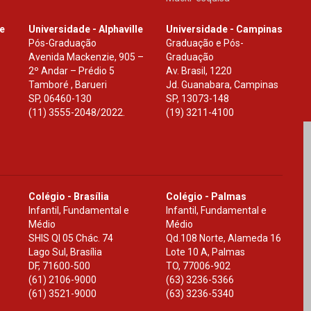
le
Universidade - Alphaville
Universidade - Campinas
Pós-Graduação
Graduação e Pós-
Avenida Mackenzie, 905 –
Graduação
2º Andar – Prédio 5
Av. Brasil, 1220
Tamboré , Barueri
Jd. Guanabara, Campinas
SP
,
06460-130
SP
,
13073-148
(11) 3555-2048/2022.
(19) 3211-4100
Colégio - Brasília
Colégio - Palmas
Infantil, Fundamental e
Infantil, Fundamental e
Médio
Médio
SHIS Ql 05 Chác. 74
Qd.108 Norte, Alameda 16
Lago Sul, Brasília
Lote 10 A, Palmas
DF
,
71600-500
TO
,
77006-902
(61) 2106-9000
(63) 3236-5366
(61) 3521-9000
(63) 3236-5340