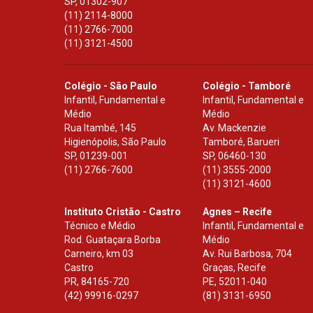
SP
,
01302-907
(11) 2114-8000
(11) 2766-7000
(11) 3121-4500
Colégio - São Paulo
Colégio - Tamboré
Infantil, Fundamental e
Infantil, Fundamental e
Médio
Médio
Rua Itambé, 145
Av. Mackenzie
Higienópolis, São Paulo
Tamboré, Barueri
SP
,
01239-001
SP
,
06460-130
(11) 2766-7600
(11) 3555-2000
(11) 3121-4600
Instituto Cristão - Castro
Agnes – Recife
Técnico e Médio
Infantil, Fundamental e
Rod. Guataçara Borba
Médio
Carneiro, km 03
Av. Rui Barbosa, 704
Castro
Graças, Recife
PR
,
84165-720
PE
,
52011-040
(42) 99916-0297
(81) 3131-6950