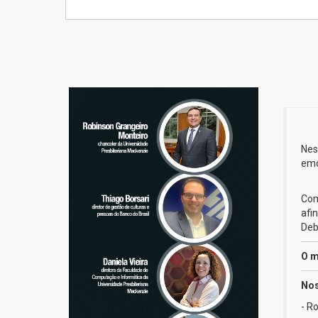
Nes
emo
Com
afi
Deb
O m
Nos
- R