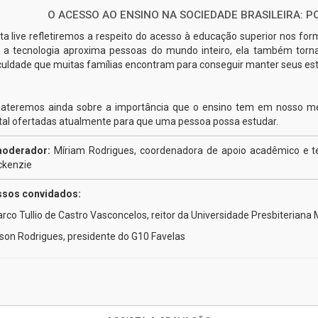
O ACESSO AO ENSINO NA SOCIEDADE BRASILEIRA: PO
ta live refletiremos a respeito do acesso à educação superior nos f
 a tecnologia aproxima pessoas do mundo inteiro, ela também torna vi
iculdade que muitas famílias encontram para conseguir manter seus es
ateremos ainda sobre a importância que o ensino tem em nosso mer
ital ofertadas atualmente para que uma pessoa possa estudar.
moderador:
Míriam Rodrigues, coordenadora de apoio acadêmico e te
kenzie
sos convidados:
arco Tullio de Castro Vasconcelos, reitor da Universidade Presbiteriana
ilson Rodrigues, presidente do G10 Favelas​