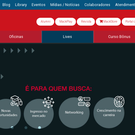
Blog
Library
Eventos
Mídias / Notícias
Colaboradores
Atendimen
Alumni
MackPlay
Revista
MackStore
Portal 
Oficinas
Lives
Curso Bônus