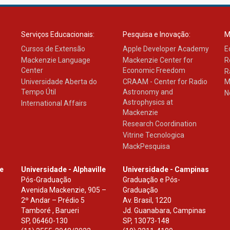
Serviços Educacionais:
Pesquisa e Inovação:
M
Cursos de Extensão
Apple Developer Academy
E
Mackenzie Language
Mackenzie Center for
R
Center
Economic Freedom
R
Universidade Aberta do
CRAAM - Center for Radio
M
Tempo Útil
Astronomy and
N
Astrophysics at
International Affairs
Mackenzie
Research Coordination
Vitrine Tecnologica
MackPesquisa
le
Universidade - Alphaville
Universidade - Campinas
Pós-Graduação
Graduação e Pós-
Avenida Mackenzie, 905 –
Graduação
2º Andar – Prédio 5
Av. Brasil, 1220
Tamboré , Barueri
Jd. Guanabara, Campinas
SP
,
06460-130
SP
,
13073-148