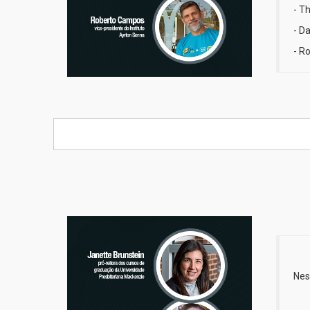
- T
- D
- R
Nes