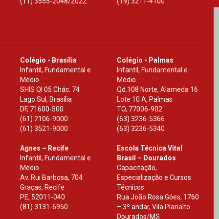
(11) 3555-2048/2022.
(19) 3211-4100
Colégio - Brasília
Colégio - Palmas
Infantil, Fundamental e
Infantil, Fundamental e
Médio
Médio
SHIS Ql 05 Chác. 74
Qd.108 Norte, Alameda 16
Lago Sul, Brasília
Lote 10 A, Palmas
DF
,
71600-500
TO
,
77006-902
(61) 2106-9000
(63) 3236-5366
(61) 3521-9000
(63) 3236-5340
Agnes – Recife
Escola Técnica Vital
Infantil, Fundamental e
Brasil – Dourados
Médio
Capacitação,
Av. Rui Barbosa, 704
Especialização e Cursos
Graças, Recife
Técnicos
PE
,
52011-040
Rua João Rosa Góes, 1760
(81) 3131-6950
– 3º andar, Vila Planalto
Dourados
/
MS