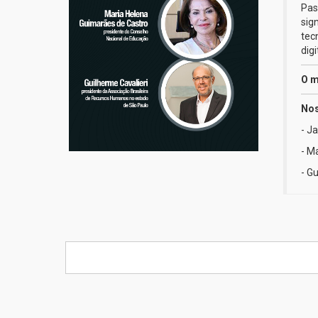
Pas
sig
tec
digi
O m
Nos
- J
- M
- G