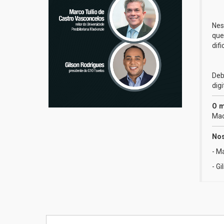
Nes
que
dif
Deb
dig
O 
Mac
Nos
- M
- G