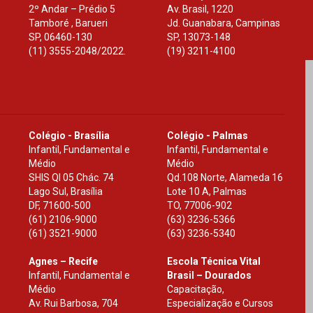
2º Andar – Prédio 5
Av. Brasil, 1220
Tamboré , Barueri
Jd. Guanabara, Campinas
SP
,
06460-130
SP
,
13073-148
(11) 3555-2048/2022.
(19) 3211-4100
Colégio - Brasília
Colégio - Palmas
Infantil, Fundamental e
Infantil, Fundamental e
Médio
Médio
SHIS Ql 05 Chác. 74
Qd.108 Norte, Alameda 16
Lago Sul, Brasília
Lote 10 A, Palmas
DF
,
71600-500
TO
,
77006-902
(61) 2106-9000
(63) 3236-5366
(61) 3521-9000
(63) 3236-5340
Agnes – Recife
Escola Técnica Vital
Infantil, Fundamental e
Brasil – Dourados
Médio
Capacitação,
Av. Rui Barbosa, 704
Especialização e Cursos