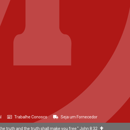
l
Trabalhe Conosco
Seja um Fornecedor
he truth and the truth shall make you free." John 8:32