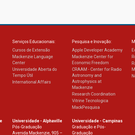
Serviços Educacionais:
Pesquisa e Inovação:
M
Cursos de Extensão
Apple Developer Academy
E
Mackenzie Language
Mackenzie Center for
R
Center
Economic Freedom
R
Universidade Aberta do
CRAAM - Center for Radio
M
Tempo Útil
Astronomy and
N
Astrophysics at
International Affairs
Mackenzie
Research Coordination
Vitrine Tecnologica
MackPesquisa
le
Universidade - Alphaville
Universidade - Campinas
Pós-Graduação
Graduação e Pós-
Avenida Mackenzie, 905 –
Graduação