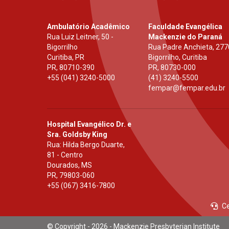
Ambulatório Acadêmico
Faculdade Evangélica
Rua Luiz Leitner, 50 -
Mackenzie do Paraná
Bigorrilho
Rua Padre Anchieta, 277
Curitiba, PR
Bigorrilho, Curitiba
PR
,
80710-390
PR
,
80730-000
+55 (041) 3240-5000
(41) 3240-5500
fempar@fempar.edu.br
Hospital Evangélico Dr. e
Sra. Goldsby King
Rua: Hilda Bergo Duarte,
81 - Centro
Dourados, MS
PR
,
79803-060
+55 (067) 3416-7800
Ce
© Copyright - 2026 - Mackenzie Presbyterian Institute