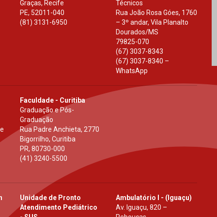
Graças, Recife
Técnicos
PE
,
52011-040
Rua João Rosa Góes, 1760
(81) 3131-6950
– 3º andar, Vila Planalto
Dourados
/
MS
79825-070
(67) 3037-8343
(67) 3037-8340 –
WhatsApp
Faculdade - Curitiba
Graduação e Pós-
Graduação
 e
Rua Padre Anchieta, 2770
Bigorrilho, Curitiba
PR
,
80730-000
(41) 3240-5500
h
Unidade de Pronto
Ambulatório I - (Iguaçu)
Atendimento Pediátrico
Av. Iguaçu, 820 –