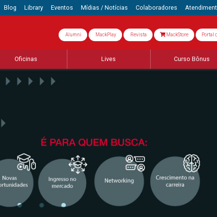
Blog
Library
Eventos
Mídias / Notícias
Colaboradores
Atendimen
Alumni
MackPlay
Revista
MackStore
Portal 
Oficinas
Lives
Curso Bônus