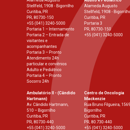
Alameda Augusto
Adulto e Pediátrico
Stellfeld, 1908 - Bigorrilho
Alameda Augusto
Curitiba, PR
Stellfeld, 1908 - Bigorrilh
PR
,
80730-150
Curitiba, PR
+55 (041) 3240-5000
Portaria 3
Portaria 1 – Internamento
PR
,
80730-150
Portaria 2 – Entrada de
+55 (041) 3240-5000
visitantes e
acompanhantes
Portaria 3 – Pronto
Atendimento 24h
particular e convênios
Adulto e Pediátrico
Portaria 4 – Pronto
Socorro 24h
Ambulatório II - (Cândido
Centro de Oncologia
Hartmann)
Mackenzie
Av. Cândido Hartmann,
Rua Bruno Filgueira, 1569
510 – Bigorrilho
Bigorrilho
Curitiba, PR
Curitiba, PR
PR
,
80730-440
PR
,
80.730-440
+55 (041) 3240-5000
+55 (041) 3240-5000