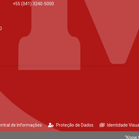
+55 (041) 3240-5000
0
ntral de Informações
Proteção de Dados
Identidade Visua
"Know t