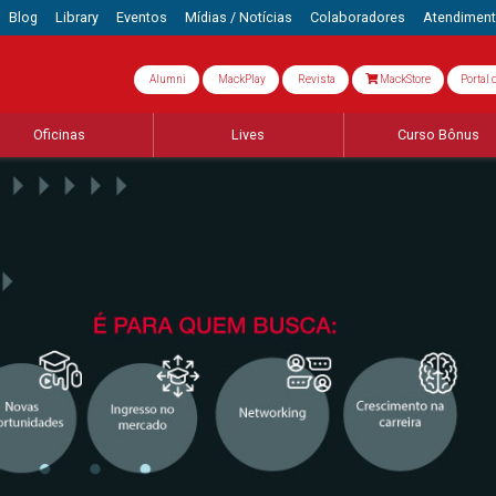
Blog
Library
Eventos
Mídias / Notícias
Colaboradores
Atendimen
Alumni
MackPlay
Revista
MackStore
Portal 
Oficinas
Lives
Curso Bônus