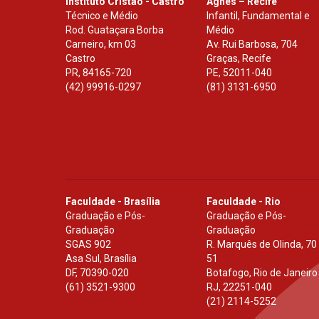
Instituto Cristão - Castro
Agnes – Recife
Técnico e Médio
Infantil, Fundamental e
Rod. Guataçara Borba
Médio
Carneiro, km 03
Av. Rui Barbosa, 704
Castro
Graças, Recife
PR
,
84165-720
PE
,
52011-040
(42) 99916-0297
(81) 3131-6950
Faculdade - Brasília
Faculdade - Rio
Graduação e Pós-
Graduação e Pós-
Graduação
Graduação
SGAS 902
R. Marquês de Olinda, 70
Asa Sul, Brasília
51
DF
,
70390-020
Botafogo, Rio de Janeiro
(61) 3521-9300
RJ
,
22251-040
(21) 2114-5252