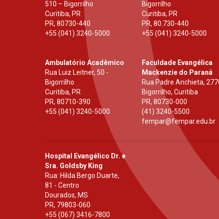
510 – Bigorrilho
Bigorrilho
Curitiba, PR
Curitiba, PR
PR
,
80730-440
PR
,
80.730-440
+55 (041) 3240-5000
+55 (041) 3240-5000
Ambulatório Acadêmico
Faculdade Evangélica
Rua Luiz Leitner, 50 -
Mackenzie do Paraná
Bigorrilho
Rua Padre Anchieta, 277
Curitiba, PR
Bigorrilho, Curitiba
PR
,
80710-390
PR
,
80730-000
+55 (041) 3240-5000
(41) 3240-5500
fempar@fempar.edu.br
Hospital Evangélico Dr. e
Sra. Goldsby King
Rua: Hilda Bergo Duarte,
81 - Centro
Dourados, MS
PR
,
79803-060
+55 (067) 3416-7800