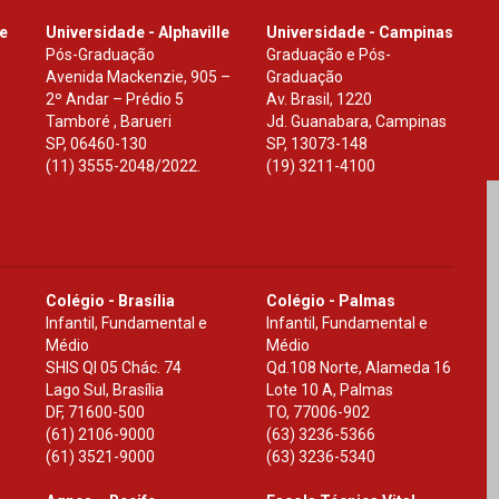
le
Universidade - Alphaville
Universidade - Campinas
Pós-Graduação
Graduação e Pós-
Avenida Mackenzie, 905 –
Graduação
2º Andar – Prédio 5
Av. Brasil, 1220
Tamboré , Barueri
Jd. Guanabara, Campinas
SP
,
06460-130
SP
,
13073-148
(11) 3555-2048/2022.
(19) 3211-4100
Colégio - Brasília
Colégio - Palmas
Infantil, Fundamental e
Infantil, Fundamental e
Médio
Médio
SHIS Ql 05 Chác. 74
Qd.108 Norte, Alameda 16
Lago Sul, Brasília
Lote 10 A, Palmas
DF
,
71600-500
TO
,
77006-902
(61) 2106-9000
(63) 3236-5366
(61) 3521-9000
(63) 3236-5340