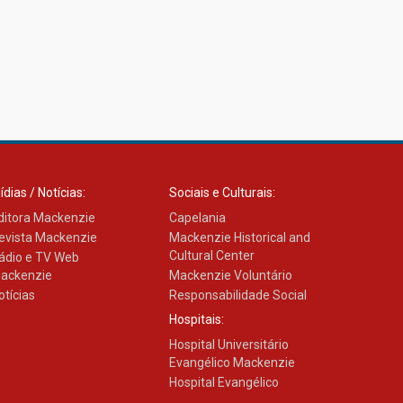
ídias / Notícias:
Sociais e Culturais:
ditora Mackenzie
Capelania
evista Mackenzie
Mackenzie Historical and
Cultural Center
ádio e TV Web
ackenzie
Mackenzie Voluntário
otícias
Responsabilidade Social
Hospitais:
Hospital Universitário
Evangélico Mackenzie
Hospital Evangélico