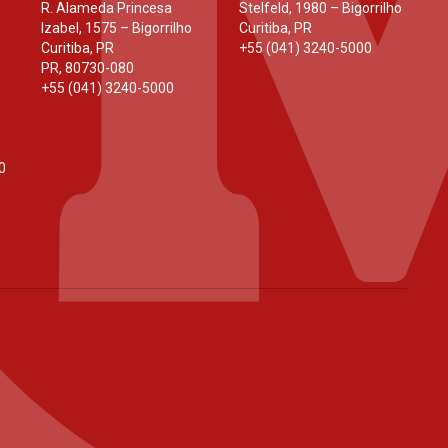
R. Alameda Princesa
Stelfeld, 1980 – Bigorrilho
Izabel, 1575 – Bigorrilho
Curitiba, PR
Curitiba, PR
+55 (041) 3240-5000
PR
,
80730-080
+55 (041) 3240-5000
0