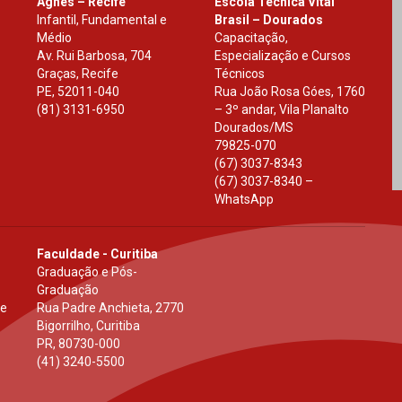
Agnes – Recife
Escola Técnica Vital
Infantil, Fundamental e
Brasil – Dourados
Médio
Capacitação,
Av. Rui Barbosa, 704
Especialização e Cursos
Graças, Recife
Técnicos
PE
,
52011-040
Rua João Rosa Góes, 1760
(81) 3131-6950
– 3º andar, Vila Planalto
Dourados
/
MS
79825-070
(67) 3037-8343
(67) 3037-8340 –
WhatsApp
Faculdade - Curitiba
Graduação e Pós-
Graduação
 e
Rua Padre Anchieta, 2770
Bigorrilho, Curitiba
PR
,
80730-000
(41) 3240-5500