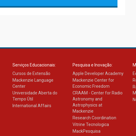
Serviços Educacionais:
Pesquisa e Inovação:
M
Cursos de Extensão
Apple Developer Academy
E
Mackenzie Language
Mackenzie Center for
R
Center
Economic Freedom
R
Universidade Aberta do
CRAAM - Center for Radio
M
Tempo Útil
Astronomy and
N
Astrophysics at
International Affairs
Mackenzie
Research Coordination
Vitrine Tecnologica
MackPesquisa