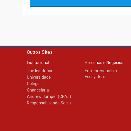
Outros Sites
Institucional
Parcerias e Negócios:
The Institution
Entrepreneurship
Ecosystem
Universidade
Colégios
Chancelaria
Andrew Jumper (CPAJ)
Responsabilidade Social