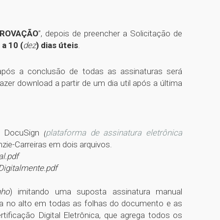
PROVAÇÃO
”, depois de preencher a Solicitação de
) a 10 (
dez
) dias úteis
.
pós a conclusão de todas as assinaturas será
azer download a partir de um dia util após a última
ma DocuSign
(
plataforma de assinatura eletrônica
zie-Carreiras em dois arquivos.
l.pdf
Digitalmente.pdf
nho
) imitando uma suposta assinatura manual
ssa no alto em todas as folhas do documento e as
tificação Digital Eletrônica, que agrega todos os