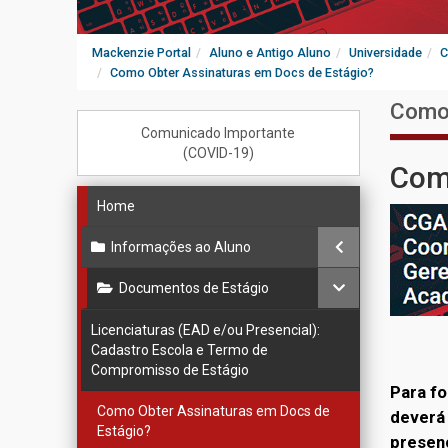
Mackenzie Portal
Aluno e Antigo Aluno
Universidade
C
Como Obter Assinaturas em Docs de Estágio?
Como 
Comunicado Importante
(COVID-19)
Como
Home
Informações ao Aluno
Documentos de Estágio
Licenciaturas (EAD e/ou Presencial):
Cadastro Escola e Termo de
Compromisso de Estágio
Para fo
Como Obter Assinaturas em Docs de
deverá 
Estágio?
presenc