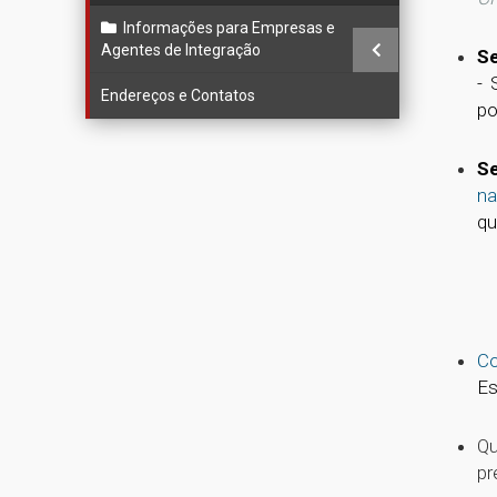
Informações para Empresas e
Agentes de Integração
Se
- 
Endereços e Contatos
po
Se
na
qu
Co
Es
Qu
pr