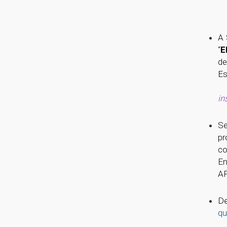
A 
“
E
de
Es
in
Se
pr
co
En
A
De
qu