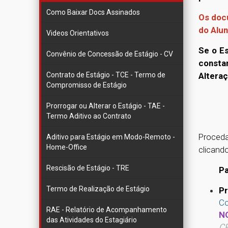
Como Baixar Docs Assinados
Os doc
do Alun
Videos Orientativos
Se o Es
Convênio de Concessão de Estágio - CV
consta
Alteraç
Contrato de Estágio - TCE - Termo de
Compromisso de Estágio
Prorrogar ou Alterar o Estágio - TAE -
Termo Aditivo ao Contrato
Proceda
Aditivo para Estágio em Modo-Remoto -
Home-Office
clicand
Rescisão de Estágio - TRE
Para r
Termo de Realização de Estágio
Pr
Co
RAE - Relatório de Acompanhamento
N
das Atividades do Estagiário
CP