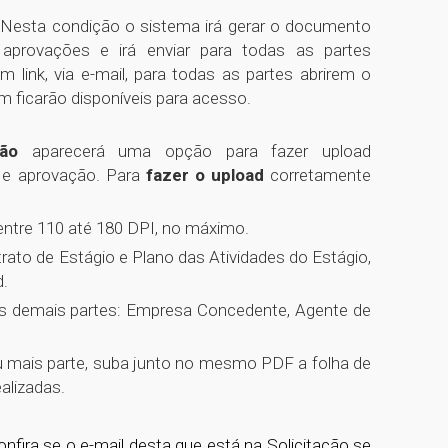
 Nesta condição o sistema irá gerar o documento
provações e irá enviar para todas as partes
ink, via e-mail, para todas as partes abrirem o
ficarão disponíveis para acesso.
ão
aparecerá uma opção para fazer upload
e e aprovação. Para
fazer o upload
corretamente
ntre 110 até 180 DPI, no máximo.
rato de Estágio e Plano das Atividades do Estágio,
.
as demais partes: Empresa Concedente, Agente de
u mais parte, suba junto no mesmo PDF a folha de
ealizadas.
onfira se o e-mail desta que está na Solicitação se