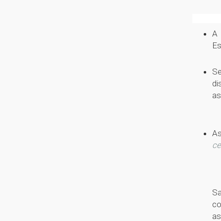
Pr
A 
Es
Se
di
as
As
ce
Sa
co
as