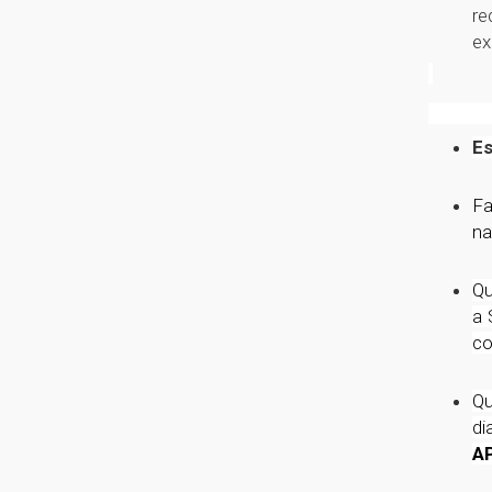
re
ex
Es
Fa
na
Qu
a 
co
Qu
di
A