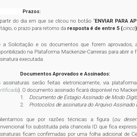
azos:
partir do dia em que se clicou no botão “
ENVIAR PARA A
tágio, o prazo para retorno da
resposta é de entre 5 (
cinco
 a Solicitação e os documentos que forem aprovados, a
sponbilizado na Plataforma Mackenzie-Carreiras para abrir e f
sinatura executada.
Documentos Aprovados e Assinados:
 assinaturas serão feitas eletronicamente, via platafor
rtificada
). O documento assinado ficará disponível no Macken
1.
Documento de Estagio Assinado de Modo Digita
2.
Protocolos de assinatura do Arquivo Assinado 
lientamos que por razões técnicas a figura (
ou dese
nvencional foi substituída pela chancela ID que fica expre
sinaturas ficam confirmadas por uma folha adicional de Cer