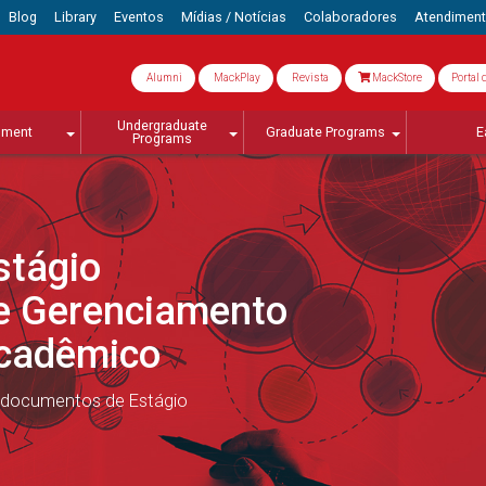
Blog
Library
Eventos
Mídias / Notícias
Colaboradores
Atendimen
Alumni
MackPlay
Revista
MackStore
Portal 
Undergraduate
lment
Graduate Programs
E
Programs
stágio
e Gerenciamento
Acadêmico
 documentos de Estágio