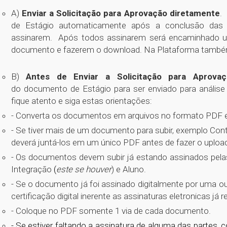
A)
Enviar a Solicitação para Aprovação diretamente
.
de Estágio automaticamente após a conclusão das a
assinarem
. Após todos assinarem será encaminhado um l
documento e fazerem o download. Na Plataforma também 
B)
Antes de Enviar a Solicitação para Aprovaç
do documento de Estágio para ser enviado para anális
fique atento e siga estas orientações:
- Converta os documentos em arquivos no formato PDF e
- Se tiver mais de um documento para subir, exemplo Cont
deverá juntá-los em um único PDF antes de fazer o upload
- Os documentos devem subir já estando assinados pel
Integração
(
este se houver
) e Aluno.
- Se o documento já foi assinado digitalmente por uma o
certificação digital inerente as assinaturas eletronicas já r
- Coloque no PDF somente 1 via de cada documento.
- Se estiver faltando a assinatura de alguma das partes, c