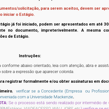
umentos/solicitação, para serem aceitos, devem ser a
o iniciar o Estágio.
tágio já foi iniciado, podem ser apresentados em até 30 
nte no documento, impreterivelmente. A mesma con
ões de Estágio.
Instruções:
 conforme abaixo orientado, leia com atenção, abra e assis
o sobre a expressão que aparecer colorida.
egistrar formalmente e/ou obter assinaturas em docu
imeiro
,
verificar se a Concedente (Empresa ou Profissio
nveniada com a Universidade Mackenzie
.
OTA:
Se o processo está sendo realizado por intermédio de
PMEstágos, VIADEACESSO, WALLJOBS, etc
.
) verifique se 