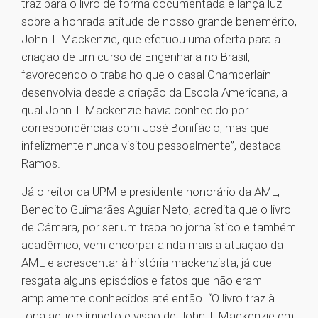
traz para o livro de forma documentada e lança luz
sobre a honrada atitude de nosso grande benemérito,
John T. Mackenzie, que efetuou uma oferta para a
criação de um curso de Engenharia no Brasil,
favorecendo o trabalho que o casal Chamberlain
desenvolvia desde a criação da Escola Americana, a
qual John T. Mackenzie havia conhecido por
correspondências com José Bonifácio, mas que
infelizmente nunca visitou pessoalmente”, destaca
Ramos.
Já o reitor da UPM e presidente honorário da AML,
Benedito Guimarães Aguiar Neto, acredita que o livro
de Câmara, por ser um trabalho jornalístico e também
acadêmico, vem encorpar ainda mais a atuação da
AML e acrescentar à história mackenzista, já que
resgata alguns episódios e fatos que não eram
amplamente conhecidos até então. “O livro traz à
tona aquele ímpeto e visão de John T. Mackenzie em