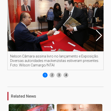
Nelson Câmara assina livro no lançamento e Exposição.
Da
Diversas autoridades mackenzistas estiveram presentes.
Ins
Foto: Wilson Camargo/NTAI
Ca
1
2
3
4
Related News