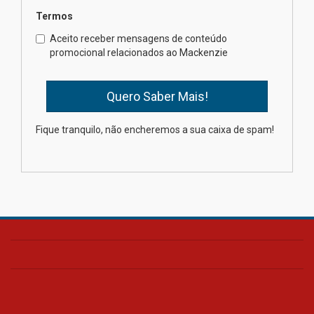
Termos
Professora do Mackenzie é
finalista do Prêmio Jabuti com
Aceito receber mensagens de conteúdo
obra sobre ética e arquitetura
promocional relacionados ao Mackenzie
contemporânea
04.08.2026
Semana Internacional
Fique tranquilo, não encheremos a sua caixa de spam!
Mackenzie promove parcerias
internacionais
03.08.2026