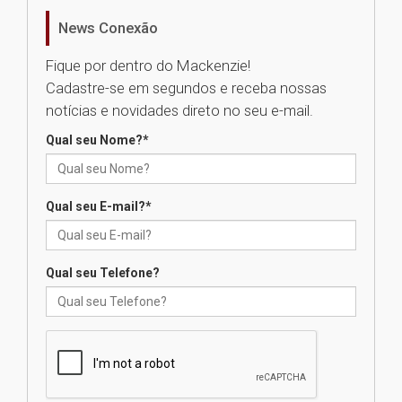
News Conexão
Como o Colégio Mackenzie
Fique por dentro do Mackenzie!
Brasília prepara seus
Cadastre-se em segundos e receba nossas
estudantes para o PAS antes
mesmo do Ensino Médio
notícias e novidades direto no seu e-mail.
04.08.2026
Qual seu Nome?
*
Como os pais podem investir
na educação dos filhos além da
Qual seu E-mail?
*
escola
04.08.2026
Qual seu Telefone?
XIII Fórum de Aprendizagem
Transformadora reúne
docentes para debater
inovação e desafios da
educação superior
04.08.2026