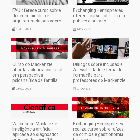
FAU oferece curso sobre
Exchanging Hemispheres
desenho biofílico e
oferece curso sobre Direito
arquitetura da paisagem
público e privado
15/06/2021
14/06/2021
Curso do Mackenzie
Diálogos sobre Inclusão e
aborda violência conjugal
Acessibilidade é tema de
em perspectiva
formação para
psicanalítica da família
professores do Mackenzie
08/06/2021
07/06/2021
Webinar no Mackenzie:
Exchanging Hemispheres
Inteligência artificial
realiza curso sobre raízes
aplicada ao diagnóstico
da comida e gastronomia
precoce de covid-19
brasileira