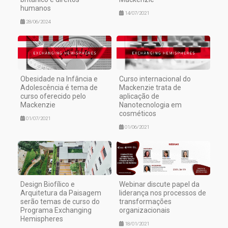
humanos
14/07/2021
28/06/2024
Obesidade na Infância e
Curso internacional do
Adolescência é tema de
Mackenzie trata de
curso oferecido pelo
aplicação de
Mackenzie
Nanotecnologia em
cosméticos
01/07/2021
01/06/2021
Design Biofílico e
Webinar discute papel da
Arquitetura da Paisagem
liderança nos processos de
serão temas de curso do
transformações
Programa Exchanging
organizacionais
Hemispheres
18/01/2021