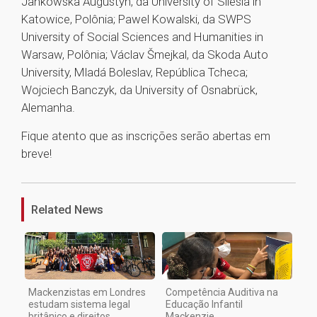
Jankowska Augustyn, da University of Silesia in
Katowice, Polônia; Pawel Kowalski, da SWPS
University of Social Sciences and Humanities in
Warsaw, Polônia; Václav Šmejkal, da Skoda Auto
University, Mladá Boleslav, República Tcheca;
Wojciech Banczyk, da University of Osnabrück,
Alemanha.
Fique atento que as inscrições serão abertas em
breve!
1
Related News
Mackenzistas em Londres
Competência Auditiva na
estudam sistema legal
Educação Infantil
britânico e direitos
Mackenzie