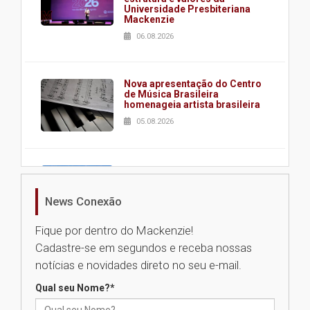
Universidade Presbiteriana
Mackenzie
06.08.2026
Nova apresentação do Centro
de Música Brasileira
homenageia artista brasileira
05.08.2026
Universidade Mackenzie
realizará nova edição da Feira
EducationUSA
News Conexão
05.08.2026
Fique por dentro do Mackenzie!
Cadastre-se em segundos e receba nossas
Seminário discute desafios
notícias e novidades direto no seu e-mail.
das novas tecnologias em
sistemas solares residenciais
Qual seu Nome?
*
04.08.2026