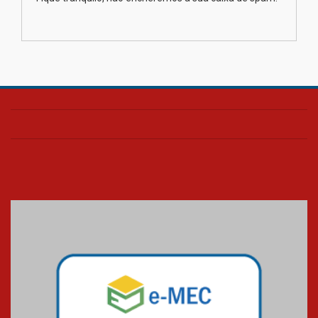
Transformadora reúne
docentes para debater
inovação e desafios da
educação superior
04.08.2026