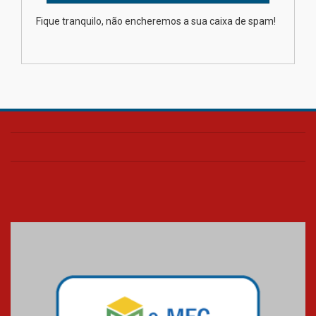
importância da prevenção e
diagnóstico precoce do câncer
Fique tranquilo, não encheremos a sua caixa de spam!
de pulmão
03.08.2026