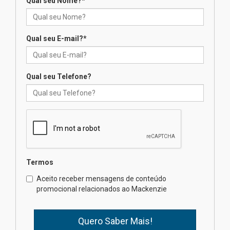
Qual seu Nome?
*
XIII Fórum de Aprendizagem
Transformadora reúne
docentes para debater
inovação e desafios da
Qual seu E-mail?
*
educação superior
04.08.2026
Qual seu Telefone?
Professora do Mackenzie é
finalista do Prêmio Jabuti com
obra sobre ética e arquitetura
contemporânea
04.08.2026
Semana Internacional
Termos
Mackenzie promove parcerias
internacionais
Aceito receber mensagens de conteúdo
promocional relacionados ao Mackenzie
03.08.2026
Oncologista do HUEM ressalta