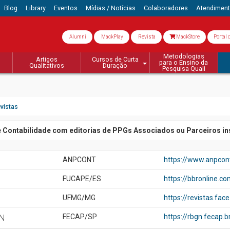
Blog
Library
Eventos
Mídias / Notícias
Colaboradores
Atendimen
Alumni
MackPlay
Revista
MackStore
Portal 
Metodologias
Artigos
Cursos de Curta
para o Ensino da
Qualitativos
Duração
Pesquisa Quali
vistas
 Contabilidade com editorias de PPGs Associados ou Parceiros in
ANPCONT
https://www.anpcont
FUCAPE/ES
https://bbronline.c
UFMG/MG
https://revistas.fac
GN
FECAP/SP
https://rbgn.fecap.