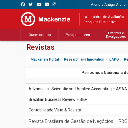
Aluno e Antigo Aluno
Laboratório de Avaliação e
Pesquisa Qualitativa
Eventos e
Quem somos
Pesquisadores
Divulgações
Revistas
Mackenzie Portal
Research and Innovation
LAPQ
Re
Periódicos Nacionais de
Advances in Scientific and Applied Accounting – ASAA
Brazilian Business Review – BBR
Contabilidade Vista & Revista
Revista Brasileira de Gestão de Negócios – RB