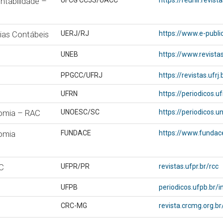
ntabilidade –
UFCG CCJS/UACC
https://reunir.revis
ias Contábeis
UERJ/RJ
https://www.e-publi
UNEB
https://www.revista
PPGCC/UFRJ
https://revistas.ufrj
UFRN
https://periodicos.u
nomia – RAC
UNOESC/SC
https://periodicos.u
nomia
FUNDACE
https://www.fundace
&C
UFPR/PR
revistas.ufpr.br/rcc
UFPB
periodicos.ufpb.br/i
CRC-MG
revista.crcmg.org.b