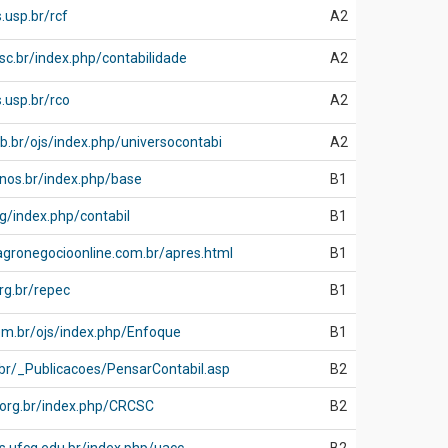
.usp.br/rcf
A2
fsc.br/index.php/contabilidade
A2
.usp.br/rco
A2
urb.br/ojs/index.php/universocontabi
A2
sinos.br/index.php/base
B1
rg/index.php/contabil
B1
agronegocioonline.com.br/apres.html
B1
rg.br/repec
B1
uem.br/ojs/index.php/Enfoque
B1
.br/_Publicacoes/PensarContabil.asp
B2
c.org.br/index.php/CRCSC
B2