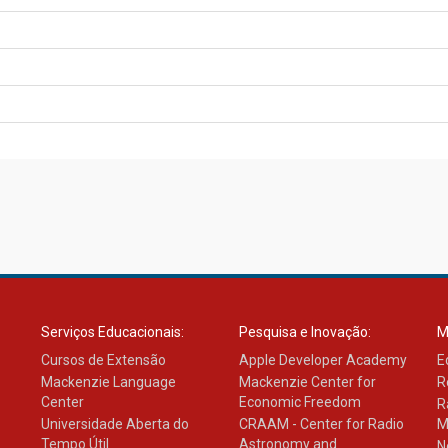
Serviços Educacionais:
Pesquisa e Inovação:
M
Cursos de Extensão
Apple Developer Academy
E
Mackenzie Language
Mackenzie Center for
R
Center
Economic Freedom
R
Universidade Aberta do
CRAAM - Center for Radio
M
Tempo Útil
Astronomy and
N