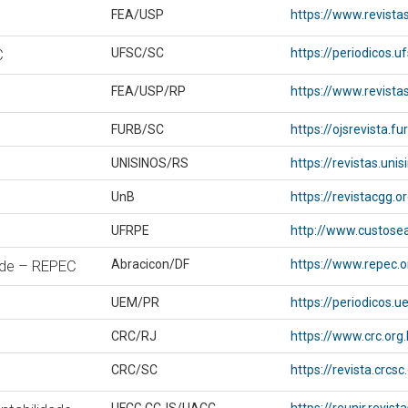
FEA/USP
https://www.revistas
C
UFSC/SC
https://periodicos.u
FEA/USP/RP
https://www.revistas
FURB/SC
https://ojsrevista.f
UNISINOS/RS
https://revistas.uni
UnB
https://revistacgg.o
UFRPE
http://www.custose
ade – REPEC
Abracicon/DF
https://www.repec.o
UEM/PR
https://periodicos.
CRC/RJ
https://www.crc.org
CRC/SC
https://revista.crcs