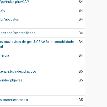
br/pb/index.php/CAP
B4
exto
B4
g.br/abcustos
B4
ndex.php/rcontabilidade
B4
evista/revista-de-gest%C3%A3o-e-contabilidade-
B4
nt
inergia
B4
kenzie.br/index.php/pcg
B5
/index.php/rea
B5
evistas/ricontabeis
B5