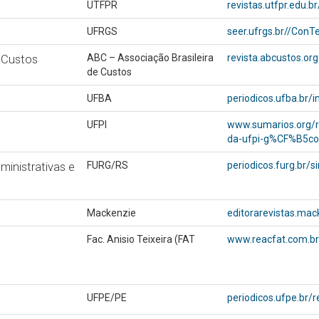
UTFPR
revistas.utfpr.edu.
UFRGS
seer.ufrgs.br//ConT
ABCustos
ABC – Associação Brasileira
revista.abcustos.or
de Custos
UFBA
periodicos.ufba.br/i
UFPI
www.sumarios.org/r
da-ufpi-g%CF%B5co
ministrativas e
FURG/RS
periodicos.furg.br/s
Mackenzie
editorarevistas.mac
Fac. Anisio Teixeira (FAT
www.reacfat.com.br
UFPE/PE
periodicos.ufpe.br/r