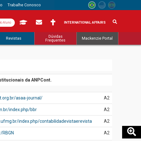
to
Trabalhe Conosco
INTERNATIONAL AFFAIRS
do Aluno
Dúvidas
Revistas
Mackenzie Portal
Frequentes
stitucionais da ANPCont.
.org.br/asaa-journal/
A2
om.br/index.php/bbr
A2
e.ufmg.br/index.php/contabilidadevistaerevista
A2
br/RBGN
A2