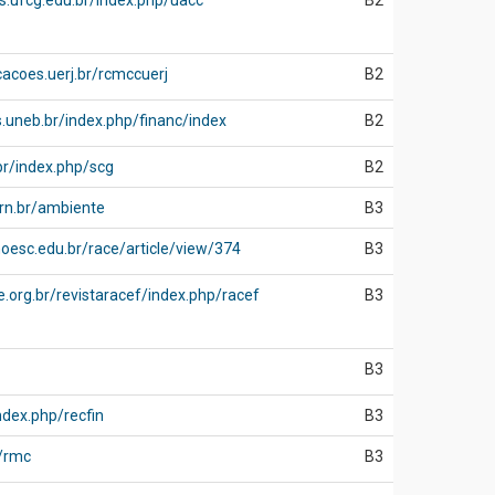
tas.ufcg.edu.br/index.php/uacc
B2
cacoes.uerj.br/rcmccuerj
B2
s.uneb.br/index.php/financ/index
B2
.br/index.php/scg
B2
frn.br/ambiente
B3
noesc.edu.br/race/article/view/374
B3
.org.br/revistaracef/index.php/racef
B3
B3
ndex.php/recfin
B3
r/rmc
B3