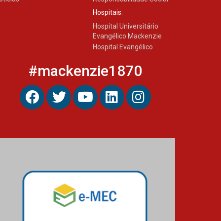
Hospitais:
Hospital Universitário
Evangélico Mackenzie
Hospital Evangélico
#mackenzie1870