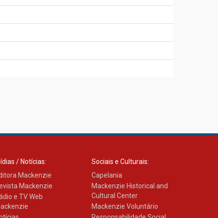
ídias / Notícias:
Sociais e Culturais:
ditora Mackenzie
Capelania
evista Mackenzie
Mackenzie Historical and
Cultural Center
ádio e TV Web
ackenzie
Mackenzie Voluntário
otícias
Responsabilidade Social