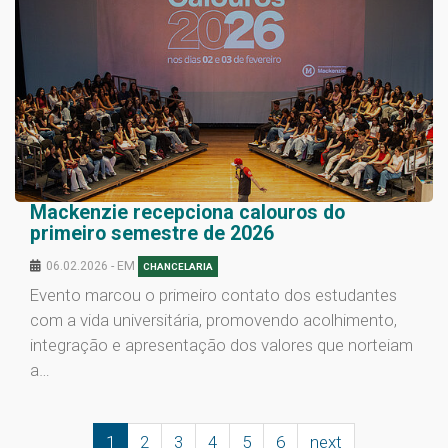
Mackenzie recepciona calouros do
primeiro semestre de 2026
06.02.2026 - EM
CHANCELARIA
Evento marcou o primeiro contato dos estudantes
com a vida universitária, promovendo acolhimento,
integração e apresentação dos valores que norteiam
a…
1
2
3
4
5
6
next