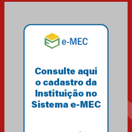
quatro novos laboratórios e
celebra avanços em pesquisa e
infraestrutura
10.11.2025
MACK+Inclusão reforça missão
cristã de acolher e educar com
propósito
28.10.2025
Culto em Ações de Graças ao Dia
do Mackenzista abre celebrações
pelos 155 anos
21.10.2025
Universidade Mackenzie concede
Doctor Honoris Causa a Adilson
Vieira