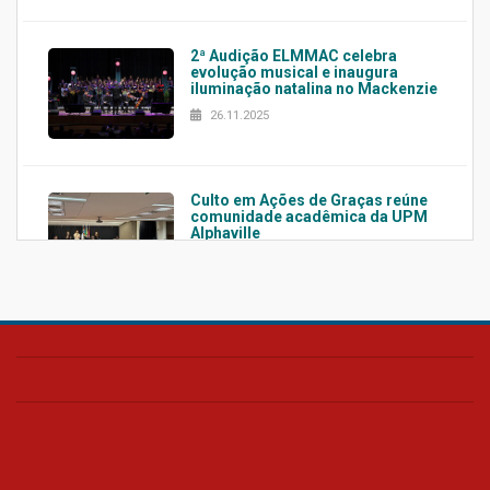
2ª Audição ELMMAC celebra
evolução musical e inaugura
iluminação natalina no Mackenzie
26.11.2025
Culto em Ações de Graças reúne
comunidade acadêmica da UPM
Alphaville
13.11.2025
Exposição Pimenta do Reino
celebra o legado de Sérgio
Pimenta
12.11.2025
Escola de Engenharia inaugura