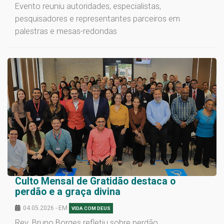
Evento reuniu autoridades, especialistas,
pesquisadores e representantes parceiros em
palestras e mesas-redondas
Culto Mensal de Gratidão destaca o
perdão e a graça divina
04.05.2026 - EM
VIDA COM DEUS
Rev. Bruno Borges refletiu sobre perdão,