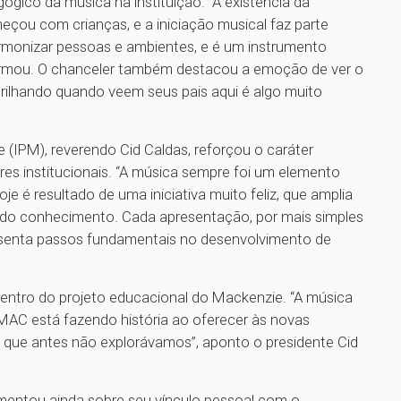
gógico da música na instituição. “A existência da
ou com crianças, e a iniciação musical faz parte
armonizar pessoas e ambientes, e é um instrumento
afirmou. O chanceler também destacou a emoção de ver o
brilhando quando veem seus pais aqui é algo muito
e (IPM), reverendo Cid Caldas, reforçou o caráter
ores institucionais. “A música sempre foi um elemento
je é resultado de uma iniciativa muito feliz, que amplia
 do conhecimento. Cada apresentação, por mais simples
resenta passos fundamentais no desenvolvimento de
ntro do projeto educacional do Mackenzie. “A música
MAC está fazendo história ao oferecer às novas
 que antes não explorávamos”, aponto o presidente Cid
mentou ainda sobre seu vínculo pessoal com o