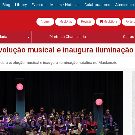
Blog
Library
Eventos
Mídias / Notícias
Colaboradores
Atendimen
Alumni
MackPlay
Revista
MackStore
Portal 
aria
Direto da Chancelaria
Cartas 
olução musical e inaugura iluminação
bra evolução musical e inaugura iluminação natalina no Mackenzie