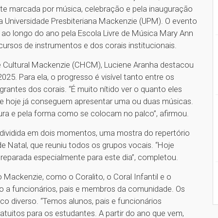
te marcada por música, celebração e pela inauguração
a Universidade Presbiteriana Mackenzie (UPM). O evento
 ao longo do ano pela Escola Livre de Música Mary Ann
sos de instrumentos e dos corais institucionais.
 e Cultural Mackenzie (CHCM), Luciene Aranha destacou
25. Para ela, o progresso é visível tanto entre os
rantes dos corais. “É muito nítido ver o quanto eles
e hoje já conseguem apresentar uma ou duas músicas.
ura e pela forma como se colocam no palco”, afirmou.
dividida em dois momentos, uma mostra do repertório
 Natal, que reuniu todos os grupos vocais. “Hoje
preparada especialmente para este dia”, completou.
Mackenzie, como o Coralito, o Coral Infantil e o
o a funcionários, pais e membros da comunidade. Os
 diverso. “Temos alunos, pais e funcionários
ratuitos para os estudantes. A partir do ano que vem,