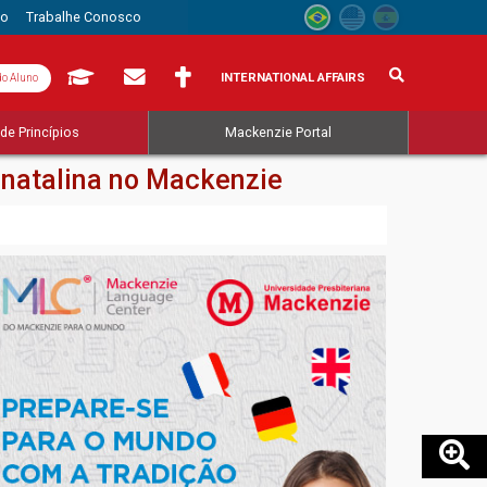
to
Trabalhe Conosco
INTERNATIONAL AFFAIRS
do Aluno
de Princípios
Mackenzie Portal
 natalina no Mackenzie