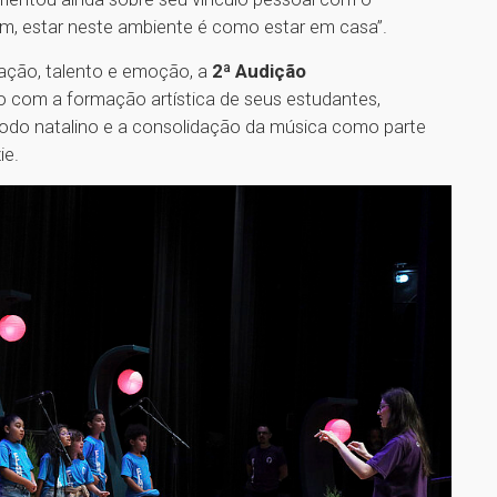
m, estar neste ambiente é como estar em casa”.
ração, talento e emoção, a
2ª Audição
o com a formação artística de seus estudantes,
odo natalino e a consolidação da música como parte
ie.