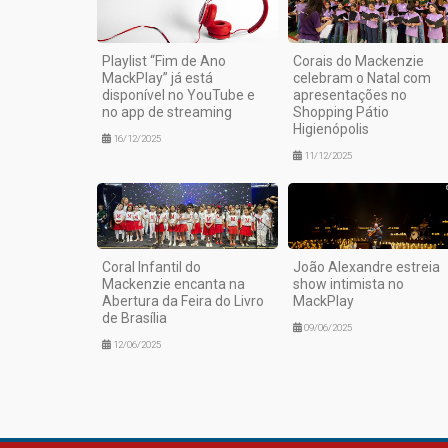
Playlist “Fim de Ano
Corais do Mackenzie
MackPlay” já está
celebram o Natal com
disponível no YouTube e
apresentações no
no app de streaming
Shopping Pátio
Higienópolis
16/12/2025
11/12/2025
Coral Infantil do
João Alexandre estreia
Mackenzie encanta na
show intimista no
Abertura da Feira do Livro
MackPlay
de Brasília
09/06/2025
12/06/2025