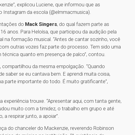
nzie”, explicou Luciene, que informou que as
e no Instagram da escola (@elmmacmusica).
entações do
Mack Singers
, do qual fazem parte as
 16 anos. Para Heloísa, que participou da audição pela
al na formação musical. “Antes de cantar sozinho, você
 com outras vozes faz parte do processo. Tem sido uma
m técnica quanto em presença de palco”, contou.
cal, compartilhou da mesma empolgação. “Quando
de saber se eu cantava bem. E aprendi muita coisa,
a parte importante do todo. É muito gratificante”,
experiência trouxe. “Apresentar aqui, com tanta gente,
udou muito com a timidez, o trabalho em grupo e até
 a respirar junto, a apoiar”.
ença do chanceler do Mackenzie, reverendo Robinson