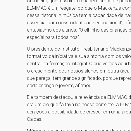
Grangeiro, que ressaltou o papel histórico e peda
ELMMAC é um resgate, porque o Mackenzie começ
dessa história. A música tem a capacidade de h
essencial para nossa identidade educacional”, 
entusiasmo dos alunos. “O olhinho das crianças 
especial para todos nós”.
O presidente do Instituto Presbiteriano Mackenzi
formativo da iniciativa e sua sintonia com os val
central na formação integral. O que vemos aqui ho
o crescimento dos nossos alunos em outra área
que pareça, tem grande significado, porque rep
cada criança e jovem”, afirmou.
Ele também destacou a relevância da ELMMAC de
era um elo que faltava na nossa corrente. A ELM
gerações a possibilidade de crescer em uma área
Caldas.
Músico e maestro de formação, o presidente co