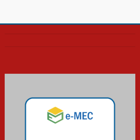
Confira como foi o culto mensal
de março
26.03.2026
Cerimônia do Jaleco marca
entrada de novos alunos de
Medicina em Alphaville
09.03.2026
Mackenzie mobiliza campanha
solidária para apoiar famílias em
Minas Gerais
05.03.2026