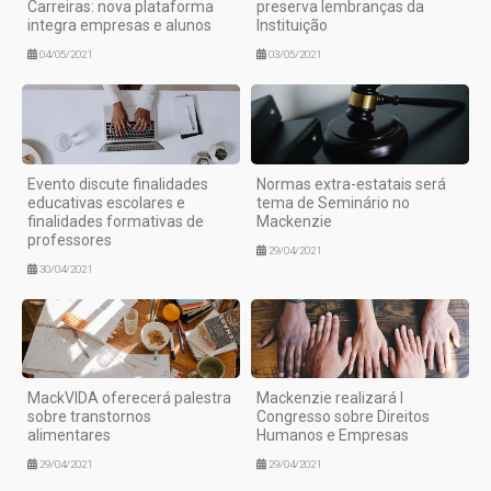
Carreiras: nova plataforma
preserva lembranças da
integra empresas e alunos
Instituição
04/05/2021
03/05/2021
Evento discute finalidades
Normas extra-estatais será
educativas escolares e
tema de Seminário no
finalidades formativas de
Mackenzie
professores
29/04/2021
30/04/2021
MackVIDA oferecerá palestra
Mackenzie realizará I
sobre transtornos
Congresso sobre Direitos
alimentares
Humanos e Empresas
29/04/2021
29/04/2021