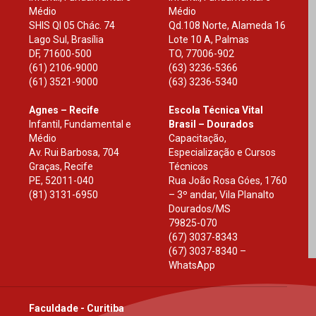
Médio
Médio
SHIS Ql 05 Chác. 74
Qd.108 Norte, Alameda 16
Lago Sul, Brasília
Lote 10 A, Palmas
DF
,
71600-500
TO
,
77006-902
(61) 2106-9000
(63) 3236-5366
(61) 3521-9000
(63) 3236-5340
Agnes – Recife
Escola Técnica Vital
Infantil, Fundamental e
Brasil – Dourados
Médio
Capacitação,
Av. Rui Barbosa, 704
Especialização e Cursos
Graças, Recife
Técnicos
PE
,
52011-040
Rua João Rosa Góes, 1760
(81) 3131-6950
– 3º andar, Vila Planalto
Dourados
/
MS
79825-070
(67) 3037-8343
(67) 3037-8340 –
WhatsApp
Faculdade - Curitiba