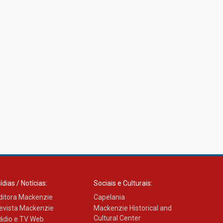
ídias / Notícias:
Sociais e Culturais:
ditora Mackenzie
Capelania
evista Mackenzie
Mackenzie Historical and
Cultural Center
ádio e TV Web