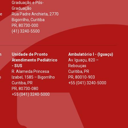
Graduação e Pós-
Graduação
 e
Rua Padre Anchieta, 2770
Bigorrilho, Curitiba
PR
,
80730-000
(41) 3240-5500
h
Unidade de Pronto
Ambulatório I - (Iguaçu)
Atendimento Pediátrico
Av. Iguaçu, 820 –
- SUS
Rebouças
R. Alameda Princesa
Curitiba, PR
o
Izabel, 1585 – Bigorrilho
PR
,
80010-903
Curitiba, PR
+55 (041) 3240-5000
PR
,
80730-080
+55 (041) 3240-5000