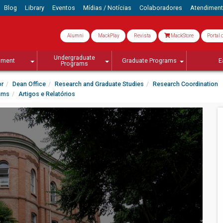
Blog
Library
Eventos
Mídias / Notícias
Colaboradores
Atendimen
Alumni
MackPlay
Revista
MackStore
Portal 
Undergraduate
lment
Graduate Programs
E
Programs
or
Dean Office
Research and Graduate Studies
Research Coordination
rams
Artigos e Relatórios