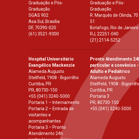
Graduação e Pós-
Graduação e Pós-
Graduação
Graduação
SGAS 902
R. Marquês de Olinda, 70
Asa Sul, Brasília
51
DF
,
70390-020
Botafogo, Rio de Janeiro
(61) 3521-9300
RJ
,
22251-040
(21) 2114-5252
Hospital Universitário
Pronto Atendimento 24
Evangélico Mackenzie
particular e convênios -
Alameda Augusto
Adulto e Pediátrico
Stellfeld, 1908 - Bigorrilho
Alameda Augusto
Curitiba, PR
Stellfeld, 1908 - Bigorrilh
PR
,
80730-150
Curitiba, PR
+55 (041) 3240-5000
Portaria 3
Portaria 1 – Internamento
PR
,
80730-150
Portaria 2 – Entrada de
+55 (041) 3240-5000
visitantes e
acompanhantes
Portaria 3 – Pronto
Atendimento 24h