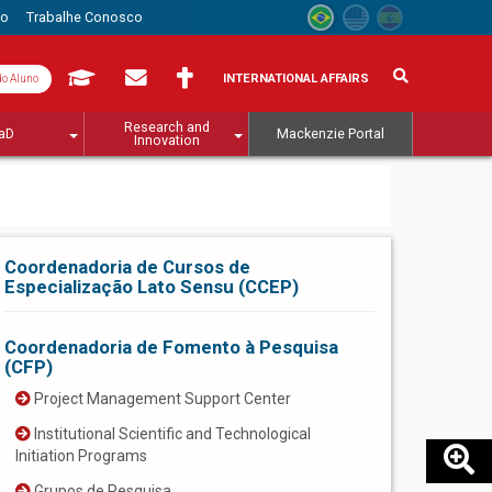
to
Trabalhe Conosco
INTERNATIONAL AFFAIRS
do Aluno
Research and
aD
Mackenzie Portal
Innovation
Coordenadoria de Cursos de
Especialização Lato Sensu (CCEP)
Coordenadoria de Fomento à Pesquisa
(CFP)
Project Management Support Center
Institutional Scientific and Technological
Initiation Programs
Grupos de Pesquisa