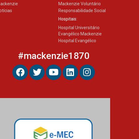
ackenzie
Mackenzie Voluntário
otícias
Responsabilidade Social
Hospitais:
Hospital Universitário
Evangélico Mackenzie
Hospital Evangélico
#mackenzie1870