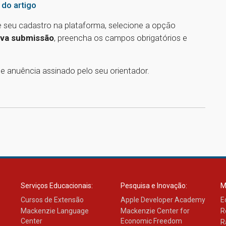
 do artigo
ze seu cadastro na plataforma, selecione a opção
va submissão
, preencha os campos obrigatórios e
 anuência assinado pelo seu orientador.
Serviços Educacionais:
Pesquisa e Inovação:
M
Cursos de Extensão
Apple Developer Academy
E
Mackenzie Language
Mackenzie Center for
R
Center
Economic Freedom
R