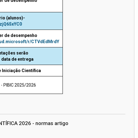
cer de desempenho
io (alunos)
-
4zjQ6SxYC0
cer de desempenho
oud.microsoft/r/CTVdEdMrdY
ntações serão
 data de entrega
 Iniciação Científica
 - PIBIC 2025/2026
ÍFICA 2026 - normas artigo