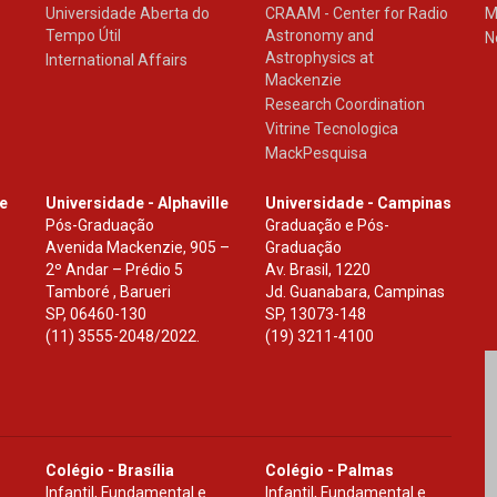
Universidade Aberta do
CRAAM - Center for Radio
M
Tempo Útil
Astronomy and
N
Astrophysics at
International Affairs
Mackenzie
Research Coordination
Vitrine Tecnologica
MackPesquisa
le
Universidade - Alphaville
Universidade - Campinas
Pós-Graduação
Graduação e Pós-
Avenida Mackenzie, 905 –
Graduação
2º Andar – Prédio 5
Av. Brasil, 1220
Tamboré , Barueri
Jd. Guanabara, Campinas
SP
,
06460-130
SP
,
13073-148
(11) 3555-2048/2022.
(19) 3211-4100
Colégio - Brasília
Colégio - Palmas
Infantil, Fundamental e
Infantil, Fundamental e